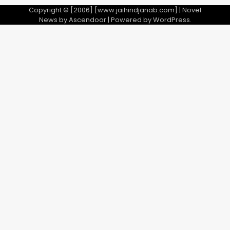
Copyright © [2006] [www.jaihindjanab.com] | Novel
News by
Ascendoor
| Powered by
WordPress
.