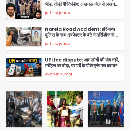
भीड़, तोड़ी बैरिकेडिंग; लखनऊ जेल से लखनऊ
पहुंचा उमर
jai hind janab
3
Narela Road Accident: हरियाणा
पुलिस के सब-इंस्पेक्टर के बेटे ने मर्सिडीज से
मारी टक्कर, 70 वर्षीय राहगीर महिला की मौत
jai hind janab
4
UPI fee dispute: आम लोगों की जेब नहीं,
मर्चेंट्स पर बोझ, पर पर्दे के पीछे ट्रंप का दबाव?
Avinash Kumar
5
Noida Bal Bharati School
Notice: सेक्टर-21 के बाल भारती स्कूल में
बिना खिड़की-वेंटिलेशन बेसमेंट में चल रही थी
Avinash Kumar
8वीं की क्लास, NCPCR की शिकायत पर
1
भेजा नोटिस
Rahul Gandhi Prayagraj Visit:
राहुल गांधी प्रयागराज पहुंचे, साथ में प्रियंका की