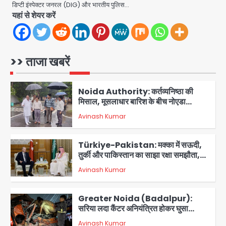
डिप्टी इंस्पेक्टर जनरल (DIG) और भारतीय पुलिस…
सिर्फ 30 रुपये में मिलेगी 24 घंटे ऑनलाइन
Avinash Kumar
1
यहां से शेयर करें
डॉक्टर परामर्श सुविधा
Noida Authority: कर्तव्यनिष्ठा की
मिसाल, मूसलाधार बारिश के बीच नोएडा
>> ताजा खबरें
प्राधिकरण ने संभाला मोर्चा, सेक्टर 105
Avinash Kumar
आरडब्ल्यूए ने जताया आभार
2
Türkiye-Pakistan: मक्का में सऊदी,
तुर्की और पाकिस्तान का साझा रक्षा समझौता,
जानें इसके मायने
Avinash Kumar
3
Greater Noida (Badalpur):
सरिया लदा कैंटर अनियंत्रित होकर घुसा
किराना दुकान में , ड्राइवर की मौत
Avinash Kumar
4
DC Movie Review: लोकेश कनगराज की
एक्टिंग डेब्यू फिल्म विजुअली स्ट्राइकिंग लेकिन
स्क्रीनप्ले में कमजोर, लेकिन कहानी अधूरी रह
Avinash Kumar