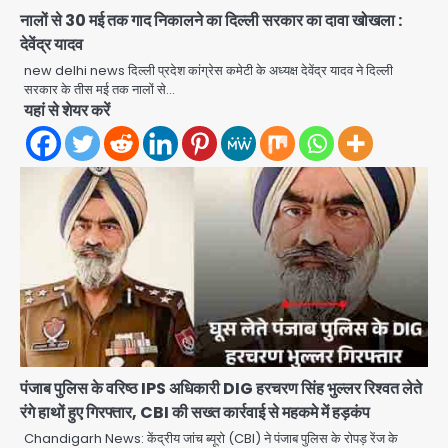
मिसाल, मूसलाधार बारिश के बीच नोएडा
नालों से 30 मई तक गाद निकालने का दिल्ली सरकार का दावा खोखला :
प्राधिकरण ने संभाला मोर्चा, सेक्टर 105
देवेंद्र यादव
Avinash Kumar
आरडब्ल्यूए ने जताया आभार
2
new delhi news दिल्ली प्रदेश कांग्रेस कमेटी के अध्यक्ष देवेंद्र यादव ने दिल्ली
सरकार के तीस मई तक नालों से…
Türkiye-Pakistan: मक्का में सऊदी,
यहां से शेयर करें
तुर्की और पाकिस्तान का साझा रक्षा समझौता,
जानें इसके मायने
Avinash Kumar
3
Greater Noida (Badalpur):
सरिया लदा कैंटर अनियंत्रित होकर घुसा
किराना दुकान में , ड्राइवर की मौत
Avinash Kumar
4
DC Movie Review: लोकेश कनगराज की
एक्टिंग डेब्यू फिल्म विजुअली स्ट्राइकिंग लेकिन
स्क्रीनप्ले में कमजोर, लेकिन कहानी अधूरी रह
Avinash Kumar
5
गई, 3 स्टार रेटिंग
पंजाब पुलिस के वरिष्ठ IPS अधिकारी DIG हरचरण सिंह भुल्लर रिश्वत लेते
रंगे हाथों हुए गिरफ्तार, CBI की सख्त कार्रवाई से महकमे में हड़कंप
Felix Hospital Noida: फेलिक्स
Chandigarh News: केंद्रीय जांच ब्यूरो (CBI) ने पंजाब पुलिस के रोपड़ रेंज के
हॉस्पिटल और नोएडा लोक मंच की पहल, अब