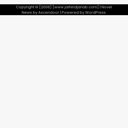
Copyright © [2006] [www.jaihindjanab.com] | Novel
News by
Ascendoor
| Powered by
WordPress
.