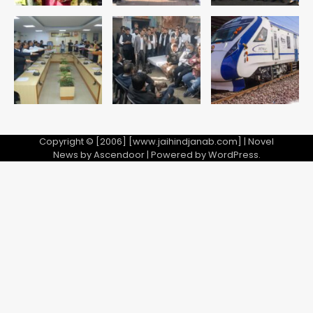
Copyright © [2006] [www.jaihindjanab.com] | Novel
News by
Ascendoor
| Powered by
WordPress
.