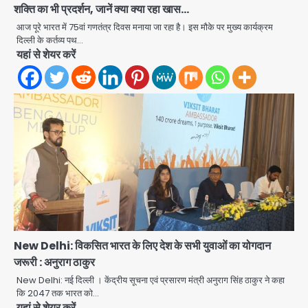
शक्ति का भी प्रदर्शन, जानें क्या क्या रहा खास…
आज पूरे भारत में 75वां गणतंत्र दिवस मनाया जा रहा है। इस मौके पर मुख्य कार्यक्रम
दिल्ली के कर्तव्य पथ…
यहां से शेयर करें
Noida Authority: कर्तव्यनिष्ठा की
मिसाल, मूसलाधार बारिश के बीच नोएडा
New Delhi: विकसित भारत के लिए देश के सभी युवाओं का योगदान
प्राधिकरण ने संभाला मोर्चा, सेक्टर 105
जरूरी : अनुराग ठाकुर
Avinash Kumar
आरडब्ल्यूए ने जताया आभार
2
New Delhi: नई दिल्ली । केंद्रीय सूचना एवं प्रसारण मंत्री अनुराग सिंह ठाकुर ने कहा
कि 2047 तक भारत को…
Türkiye-Pakistan: मक्का में सऊदी,
यहां से शेयर करें