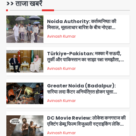
प्राधिकरण ने संभाला मोर्चा, सेक्टर 105
>> ताजा खबरें
Avinash Kumar
आरडब्ल्यूए ने जताया आभार
2
Türkiye-Pakistan: मक्का में सऊदी,
तुर्की और पाकिस्तान का साझा रक्षा समझौता,
जानें इसके मायने
Avinash Kumar
3
Greater Noida (Badalpur):
सरिया लदा कैंटर अनियंत्रित होकर घुसा
किराना दुकान में , ड्राइवर की मौत
Avinash Kumar
4
DC Movie Review: लोकेश कनगराज की
एक्टिंग डेब्यू फिल्म विजुअली स्ट्राइकिंग लेकिन
स्क्रीनप्ले में कमजोर, लेकिन कहानी अधूरी रह
Avinash Kumar
5
गई, 3 स्टार रेटिंग
Felix Hospital Noida: फेलिक्स
हॉस्पिटल और नोएडा लोक मंच की पहल, अब
सिर्फ 30 रुपये में मिलेगी 24 घंटे ऑनलाइन
Avinash Kumar
1