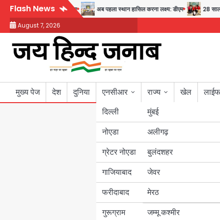
Skip
Flash News
ियों के स्वास्थ्य और सुरक्षा का संदेश
अब पहला स्थान हासिल करना लक्ष्य: डीएम
28 साल बा
to
August 7, 2026
content
मुख्य पेज
देश
दुनिया
एनसीआर
राज्य
खेल
लाईफ
दिल्ली
मुंबई
नोएडा
उत्तर प्रदेश
अलीगढ़
ग्रेटर नोएडा
बुलंदशहर
बिहार
गाजियाबाद
जेवर
पंजाब
फरीदाबाद
मेरठ
हरियाणा
गुरूग्राम
जम्मू कश्मीर