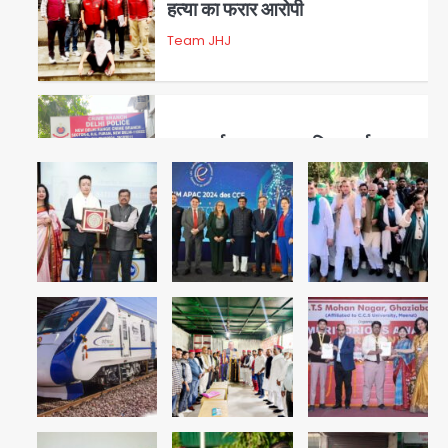
हत्या का फरार आरोपी
Team JHJ
3
डबल मर्डर का मुख्य साजिशकर्ता
क्राइम ब्रांच के हत्थे
Team JHJ
4
रोहित चौधरी गैंग का कुख्यात बदमाश
राजस्थान से गिरफ्तार
Team JHJ
5