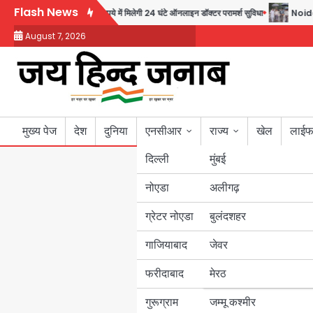
Skip
Flash News
ी पहल, अब सिर्फ 30 रुपये में मिलेगी 24 घंटे ऑनलाइन डॉक्टर परामर्श सुविधा
Noida Autho
to
August 7, 2026
content
मुख्य पेज
देश
दुनिया
एनसीआर
राज्य
खेल
लाईफ
दिल्ली
मुंबई
नोएडा
उत्तर प्रदेश
अलीगढ़
ग्रेटर नोएडा
बुलंदशहर
बिहार
गाजियाबाद
जेवर
पंजाब
फरीदाबाद
मेरठ
हरियाणा
गुरूग्राम
जम्मू कश्मीर