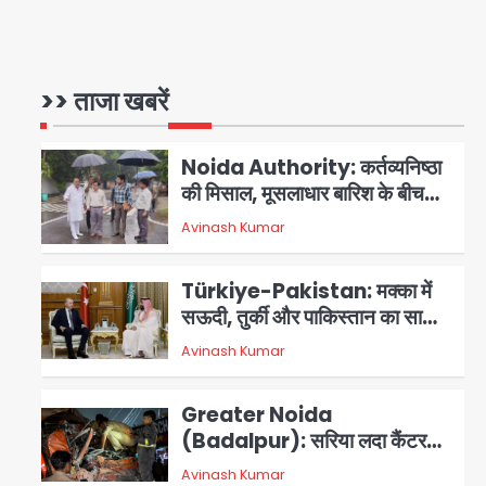
3 स्टार रेटिंग
Felix Hospital Noida:
फेलिक्स हॉस्पिटल और नोएडा लोक मंच
की पहल, अब सिर्फ 30 रुपये में मिलेगी
>> ताजा खबरें
1
Avinash Kumar
24 घंटे ऑनलाइन डॉक्टर परामर्श
सुविधा
Noida Authority: कर्तव्यनिष्ठा
की मिसाल, मूसलाधार बारिश के बीच
नोएडा प्राधिकरण ने संभाला मोर्चा,
Avinash Kumar
सेक्टर 105 आरडब्ल्यूए ने जताया
2
आभार
Türkiye-Pakistan: मक्का में
सऊदी, तुर्की और पाकिस्तान का साझा
रक्षा समझौता, जानें इसके मायने
Avinash Kumar
3
Greater Noida
(Badalpur): सरिया लदा कैंटर
अनियंत्रित होकर घुसा किराना दुकान
Avinash Kumar
4