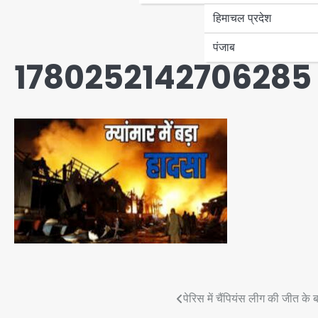
हिमाचल प्रदेश
पंजाब
1780252142706285
Post
पेरिस में चैंपियंस लीग की जीत के ब