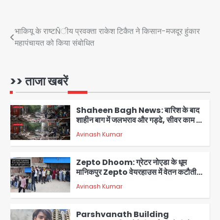
Air India Phuket Delhi flight:
कैप्टन का डोप टेस्ट पॉजिटिव, 17 घायल;
DGCA जांच जारी
Post
भाकियू के राष्टÑीय प्रवक्ता राकेश टिकैत ने किसान-मजदूर हुंकार
Avinash Kumar
5
महापंचायत को किया संबोधित
navigation
Mamata Banerjee Convoy
Attack: जूते-पत्थर बरसाए, कीचड़ पोता;
बोलीं- ‘माथा फट जाता’
>> ताजा खबरें
Avinash Kumar
1
Shaheen Bagh News: बारिश के बाद
शाहीन बाग में जलभराव और गड्ढे, सीवर काम से
लोग परेशान
Avinash Kumar
2
Zepto Dhoom: ग्रेटर नोएडा के धूम
मानिकपुर Zepto वेयरहाउस में वेतन कटौती
को लेकर 100 से ज्यादा कर्मचारियों का विरोध
Avinash Kumar
प्रदर्शन
3
Parshvanath Building