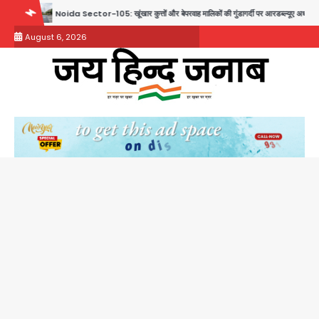
Skip
105: खूंखार कुत्तों और बेपरवाह मालिकों की गुंडागर्दी पर आरडब्ल्यूए अध्यक्ष दिव्य कृष्णात्रेय का करारा हमला, पुल
to
August 6, 2026
content