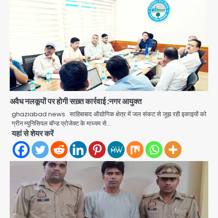
Iljin fire accident: इलजिन
अवैध नलकूपों पर होगी सख़्त कार्रवाई :नगर आयुक्त
इलेक्ट्रॉनिक्स की बिल्डिंग में बड़े निर्माण दोष,
ghaziabad news साहिबाबाद औद्योगिक क्षेत्र में जल संकट से जूझ रही इकाइयों को
कंक्रीट बीम तिरछा; पीडब्ल्यूडी ऑडिट में
ग्रीन म्युनिसिपल बॉन्ड प्रोजेक्ट के माध्यम से…
Avinash Kumar
चौंकाने वाला खुलासा
2
यहां से शेयर करें
Noida Sector-105: खूंखार कुत्तों और
बेपरवाह मालिकों की गुंडागर्दी पर आरडब्ल्यूए
अध्यक्ष दिव्य कृष्णात्रेय का करारा हमला,
Avinash Kumar
पुलिस-प्राधिकरण से सख्त कार्रवाई की मांग
3
Tarun Tejpal rape case: बॉम्बे
हाईकोर्ट ने 2013 के मामले में दोषी करार दिया,