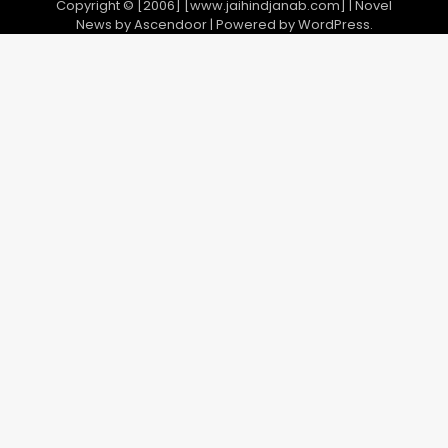
Copyright © [2006] [www.jaihindjanab.com] | Novel
News by
Ascendoor
| Powered by
WordPress
.