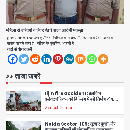
10 साल की सजा सुनाई
Avinash Kumar
4
Air India Flight Turbulence: हवा
में 5 मिनट तक कांपी फ्लाइट, क्रू मेंबर्स को रीढ़
महिला से दरिंदगी व जेवर ऐंठने वाला आरोपी पकड़ा
की हड्डी में गंभीर चोट; नागरिक उड्डयन मंत्री
Avinash Kumar
ghaziabad news क्रॉसिंग रिपब्लिक थानाक्षेत्र में महिला से दरिंदगी करने का
पहुंचे अस्पताल
5
मामला सामने आया है। महिला के मुताबिक, आरोपी ने…
यहां से शेयर करें
Greater Noida road accident:
तेज रफ्तार कार की टक्कर से बाइक सवार दो
युवकों की मौत, परिवारों में मातम
Avinash Kumar
1
>> ताजा खबरें
Iljin fire accident: इलजिन
इलेक्ट्रॉनिक्स की बिल्डिंग में बड़े निर्माण दोष,
कंक्रीट बीम तिरछा; पीडब्ल्यूडी ऑडिट में
Avinash Kumar
चौंकाने वाला खुलासा
2
Noida Sector-105: खूंखार कुत्तों और
बेपरवाह मालिकों की गुंडागर्दी पर आरडब्ल्यूए
अध्यक्ष दिव्य कृष्णात्रेय का करारा हमला,
Avinash Kumar