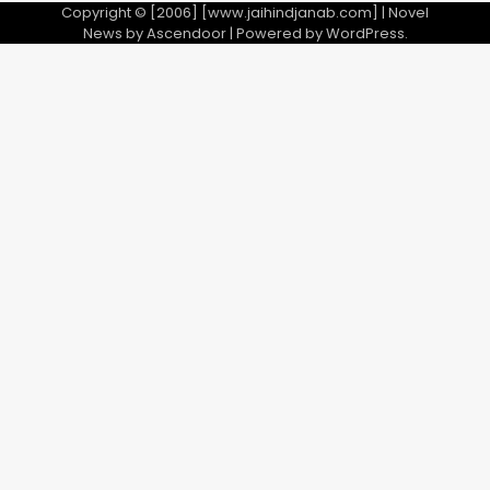
Copyright © [2006] [www.jaihindjanab.com] | Novel
News by
Ascendoor
| Powered by
WordPress
.