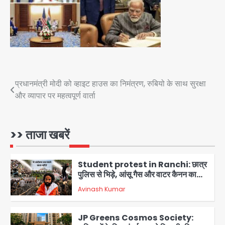
Greater Noida: बाइक सवार को बचाते
समय निर्माणाधीन नाले में गिरी कार, ड्राइवर
बाल-बाल बचा
Avinash Kumar
4
Noida Cyber Crime: PM मोदी-
सीतारमण के AI डीपफेक वीडियो से नोएडा में
बुजुर्ग से 70 लाख की ठगी
Post
प्रधानमंत्री मोदी को व्हाइट हाउस का निमंत्रण, रुबियो के साथ सुरक्षा
jai hind janab
5
और व्यापार पर महत्वपूर्ण वार्ता
navigation
Jeff Bezos Liverpool stake
deal: अमेजन फाउंडर और एडुआर्डो सावेरिन
का निवेश
>> ताजा खबरें
Avinash Kumar
1
Student protest in Ranchi: छात्र
पुलिस से भिड़े, आंसू गैस और वाटर कैनन का
इस्तेमाल
Avinash Kumar
2
JP Greens Cosmos Society: