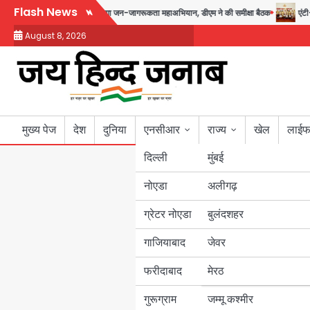
Skip
Flash News
9 से 17 अगस्त तक चलेगा जन-जागरूकता महाअभियान, डीएम ने की समीक्षा बैठक
एंटी-बर्
to
August 8, 2026
content
मुख्य पेज
देश
दुनिया
एनसीआर
राज्य
खेल
लाईफ
दिल्ली
मुंबई
नोएडा
उत्तर प्रदेश
अलीगढ़
ग्रेटर नोएडा
बुलंदशहर
बिहार
गाजियाबाद
जेवर
पंजाब
फरीदाबाद
मेरठ
हरियाणा
गुरूग्राम
जम्मू कश्मीर