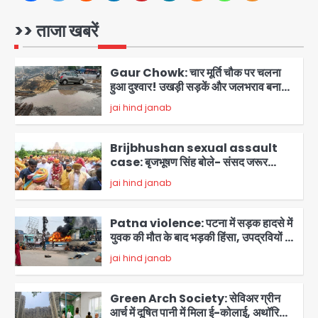
‘हाईटेक सिटी’ के दावों की खुली पोल,
सेक्टर-95 अंडरपास में 3-4 फीट भरा पानी,
>> ताजा खबरें
Avinash Kumar
आधे घंटे तक फंसी रही एम्बुलेंस
1
Gaur Chowk: चार मूर्ति चौक पर चलना
हुआ दुश्वार! उखड़ी सड़कें और जलभराव बना
आफत, अंडरपास पर भी खतरा
jai hind janab
2
Brijbhushan sexual assault
case: बृजभूषण सिंह बोले- संसद जरूर
लौटूंगा, हुई चरित्र हत्या की कोशिश, प्रियंका
jai hind janab
3
गांधी को बरगलाया गया, यौन शोषण नहीं ‘गुड-
बैड टच’ का था मामला
Patna violence: पटना में सड़क हादसे में
युवक की मौत के बाद भड़की हिंसा, उपद्रवियों ने
फूंकीं 10 गाड़ियां, ट्रैफिक पोस्ट और स्लीपर
jai hind janab
बस भी जलाई, NH-30 जाम
4
Green Arch Society: सेविअर ग्रीन
आर्च में दूषित पानी में मिला ई-कोलाई, अथॉरिटी