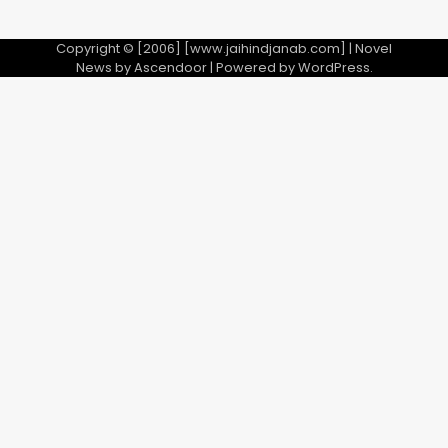
Copyright © [2006] [www.jaihindjanab.com] | Novel
News by
Ascendoor
| Powered by
WordPress
.