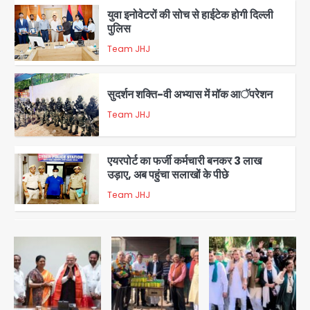
युवा इनोवेटरों की सोच से हाईटेक होगी दिल्ली
पुलिस
Team JHJ
3
सुदर्शन शक्ति-वी अभ्यास में मॉक आॅपरेशन
Team JHJ
4
एयरपोर्ट का फर्जी कर्मचारी बनकर 3 लाख
उड़ाए, अब पहुंचा सलाखों के पीछे
Team JHJ
5
Noida Sector-49: सेक्टर-49 में 18
साल की मेड ने की खुदकुशी, शरीर पर नहीं मिली
कोई बाहरी
Avinash Kumar
1
Rahul Gandhi’s Prayagraj