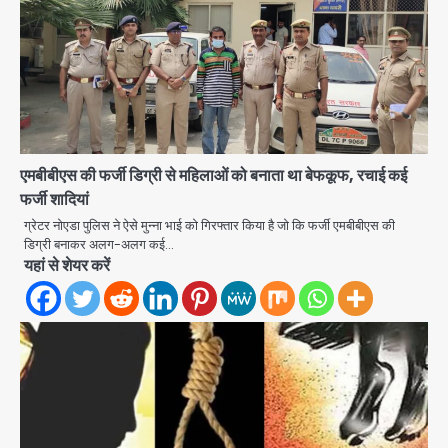
एमबीबीएस की फर्जी डिग्री से महिलाओं को बनाता था बेफकूफ, रचाई कई
फर्जी शादियां
ग्रेटर नोएडा पुलिस ने ऐसे मुन्ना भाई को गिरफ्तार किया है जो कि फर्जी एमबीबीएस की
Noida Authority: कर्तव्यनिष्ठा की
डिग्री बनाकर अलग-अलग कई…
मिसाल, मूसलाधार बारिश के बीच नोएडा
यहां से शेयर करें
प्राधिकरण ने संभाला मोर्चा, सेक्टर 105
Avinash Kumar
आरडब्ल्यूए ने जताया आभार
2
Türkiye-Pakistan: मक्का में सऊदी,
तुर्की और पाकिस्तान का साझा रक्षा समझौता,
जानें इसके मायने
Avinash Kumar
3
Greater Noida (Badalpur):