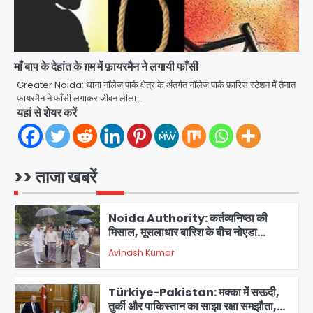
सरिया लदा कैंटर अनियंत्रित होकर घुसा
किराना दुकान में , ड्राइवर की मौत
Avinash Kumar
4
माँ बाप के देहांत के ग़म में फ़ायरमैन ने लगायी फाँसी
DC Movie Review: लोकेश कनगराज की
एक्टिंग डेब्यू फिल्म विजुअली स्ट्राइकिंग लेकिन
Greater Noida: थाना नॉलेज पार्क क्षेत्र के अंतर्गत नॉलेज पार्क फ़ारिस स्टेशन में तैनात
स्क्रीनप्ले में कमजोर, लेकिन कहानी अधूरी रह
फ़ायरमैन ने फाँसी लगाकर जीवन लीला…
Avinash Kumar
5
गई, 3 स्टार रेटिंग
यहां से शेयर करें
Felix Hospital Noida: फेलिक्स
हॉस्पिटल और नोएडा लोक मंच की पहल, अब
सिर्फ 30 रुपये में मिलेगी 24 घंटे ऑनलाइन
>> ताजा खबरें
Avinash Kumar
1
डॉक्टर परामर्श सुविधा
Noida Authority: कर्तव्यनिष्ठा की
मिसाल, मूसलाधार बारिश के बीच नोएडा
प्राधिकरण ने संभाला मोर्चा, सेक्टर 105
Avinash Kumar
आरडब्ल्यूए ने जताया आभार
2
Türkiye-Pakistan: मक्का में सऊदी,
तुर्की और पाकिस्तान का साझा रक्षा समझौता,