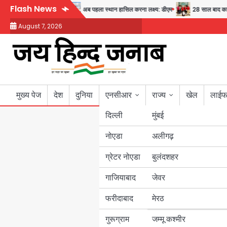
Skip
Flash News
स्वास्थ्य और सुरक्षा का संदेश
अब पहला स्थान हासिल करना लक्ष्य: डीएम
28 साल बाद कानून 
to
August 7, 2026
content
मुख्य पेज
देश
दुनिया
एनसीआर
राज्य
खेल
लाईफ
दिल्ली
मुंबई
नोएडा
उत्तर प्रदेश
अलीगढ़
ग्रेटर नोएडा
बुलंदशहर
बिहार
गाजियाबाद
जेवर
पंजाब
फरीदाबाद
मेरठ
हरियाणा
गुरूग्राम
जम्मू कश्मीर