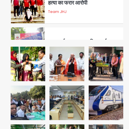
हत्या का फरार आरोपी
Team JHJ
3
डबल मर्डर का मुख्य साजिशकर्ता
क्राइम ब्रांच के हत्थे
Team JHJ
4
रोहित चौधरी गैंग का कुख्यात बदमाश
राजस्थान से गिरफ्तार
Team JHJ
5