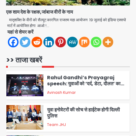
4
एक शाम देश के रक्षक,जांबाज वीरों के नाम
एयरपोर्ट का फर्जी कर्मचारी बनकर 3 लाख
उड़ाए, अब पहुंचा सलाखों के पीछे
मातृशक्ति के वीरों को सैल्यूट:कारगिल राजतम महा आयोजन 19 जुलाई को इंडिया एक्सपो
मार्ट में आयोजित होगा आओ !…
Team JHJ
यहां से शेयर करें
5
Noida Sector-49: सेक्टर-49 में 18
साल की मेड ने की खुदकुशी, शरीर पर नहीं मिली
कोई बाहरी
>> ताजा खबरें
Avinash Kumar
1
Rahul Gandhi’s Prayagraj
speech: युवाओं को ‘दर्द, डेटा, दौलत’ का
संदेश, बीजेपी का वार
Avinash Kumar
2
युवा इनोवेटरों की सोच से हाईटेक होगी दिल्ली
पुलिस
Team JHJ
3