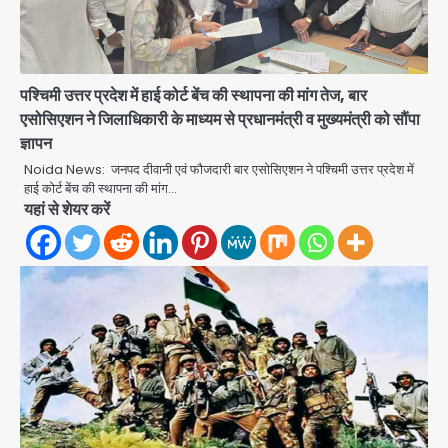
पश्चिमी उत्तर प्रदेश में हाई कोर्ट बेंच की स्थापना की मांग तेज, बार
एसोसिएशन ने जिलाधिकारी के माध्यम से प्रधानमंत्री व मुख्यमंत्री को सौंपा
ज्ञापन
Noida News: जनपद दीवानी एवं फौजदारी बार एसोसिएशन ने पश्चिमी उत्तर प्रदेश में
Rahul Gandhi’s Prayagraj
हाई कोर्ट बेंच की स्थापना की मांग…
speech: युवाओं को ‘दर्द, डेटा, दौलत’ का
यहां से शेयर करें
संदेश, बीजेपी का वार
Avinash Kumar
2
युवा इनोवेटरों की सोच से हाईटेक होगी दिल्ली
पुलिस
Team JHJ
3
सुदर्शन शक्ति-वी अभ्यास में मॉक आॅपरेशन
Team JHJ