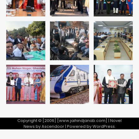
पुलिस
Team JHJ
3
सुदर्शन शक्ति-वी अभ्यास में मॉक आॅपरेशन
Team JHJ
4
एयरपोर्ट का फर्जी कर्मचारी बनकर 3 लाख
उड़ाए, अब पहुंचा सलाखों के पीछे
Team JHJ
5
Copyright © [2006] [www.jaihindjanab.com] | Novel
News by
Ascendoor
| Powered by
WordPress
.