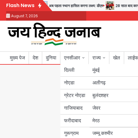
Skip
Flash News
्वास्थ्य और सुरक्षा का संदेश
अब पहला स्थान हासिल करना लक्ष्य: डीएम
28 साल बाद कानून क
to
August 7, 2026
content
मुख्य पेज
देश
दुनिया
एनसीआर
राज्य
खेल
लाईफ
दिल्ली
मुंबई
नोएडा
उत्तर प्रदेश
अलीगढ़
ग्रेटर नोएडा
बुलंदशहर
बिहार
गाजियाबाद
जेवर
पंजाब
फरीदाबाद
मेरठ
हरियाणा
गुरूग्राम
जम्मू कश्मीर