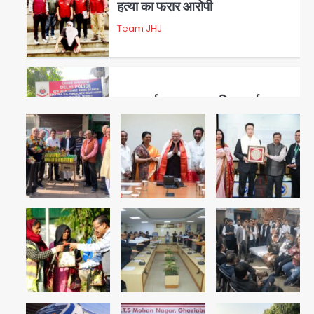
हत्या का फरार आरोपी
Team JHJ
3
डबल मर्डर का मुख्य साजिशकर्ता
क्राइम ब्रांच के हत्थे
Team JHJ
4
रोहित चौधरी गैंग का कुख्यात बदमाश
राजस्थान से गिरफ्तार
Team JHJ
5