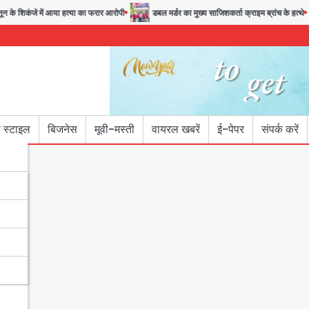
े शिकंजे में आया हत्या का फरार आरोपी
डबल मर्डर का मुख्य साजिशकर्ता क्राइम ब्रांच के हत्थे
 स्टाइल
बिजनेस
मूवी-मस्ती
वायरल खबरें
ई-पेपर
संपर्क करें