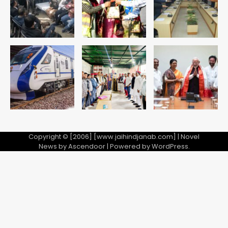
Team JHJ
1
अब पहला स्थान हासिल करना लक्ष्य: डीएम
Team JHJ
2
28 साल बाद कानून के शिकंजे में आया हत्या का
फरार आरोपी
Team JHJ
Copyright © [2006] [www.jaihindjanab.com] | Novel
3
News by
Ascendoor
| Powered by
WordPress
.
डबल मर्डर का मुख्य साजिशकर्ता क्राइम ब्रांच
के हत्थे
Team JHJ