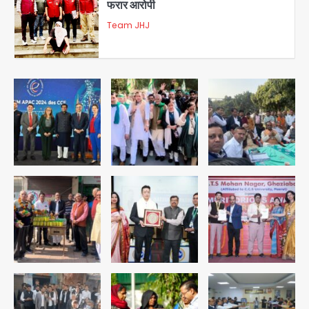
3
डबल मर्डर का मुख्य साजिशकर्ता क्राइम ब्रांच
के हत्थे
Team JHJ
4
रोहित चौधरी गैंग का कुख्यात बदमाश राजस्थान
से गिरफ्तार
Team JHJ
5
पुरा महादेव से बेटियों के स्वास्थ्य और सुरक्षा का
संदेश