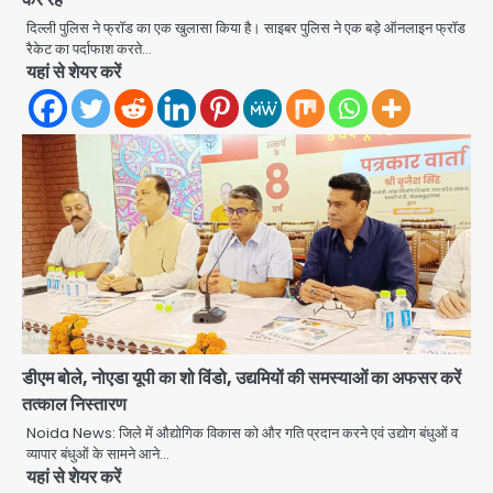
Team JHJ
दिल्ली पुलिस ने फ्राॅड का एक खुलासा किया है। साइबर पुलिस ने एक बड़े ऑनलाइन फ्राॅड
रैकेट का पर्दाफाश करते…
2
यहां से शेयर करें
28 साल बाद कानून के शिकंजे में आया हत्या का
फरार आरोपी
Team JHJ
3
डबल मर्डर का मुख्य साजिशकर्ता क्राइम ब्रांच
के हत्थे
Team JHJ
डीएम बोले, नोएडा यूपी का शो विंडो, उद्यमियों की समस्याओं का अफसर करें
तत्काल निस्तारण
4
Noida News: जिले में औद्योगिक विकास को और गति प्रदान करने एवं उद्योग बंधुओं व
व्यापार बंधुओं के सामने आने…
यहां से शेयर करें