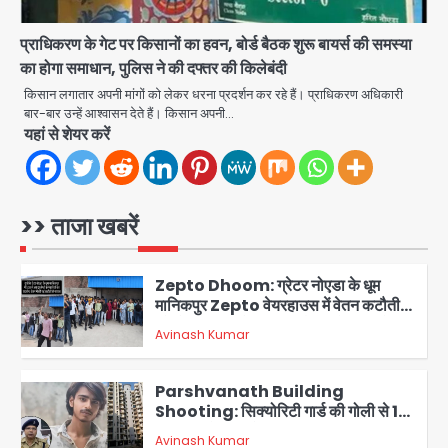
4
प्राधिकरण के गेट पर किसानों का हवन, बोर्ड बैठक शुरू बायर्स की समस्या
Baramati Airport Plane Crash:
रनवे पर ट्रेनी विमान क्रैश, जांच शुरू
का होगा समाधान, पुलिस ने की दफ्तर की किलेबंदी
किसान लगातार अपनी मांगों को लेकर धरना प्रदर्शन कर रहे हैं। प्राधिकरण अधिकारी
Avinash Kumar
5
बार-बार उन्हें आश्वासन देते हैं। किसान अपनी…
यहां से शेयर करें
Shaheen Bagh News: बारिश के बाद
शाहीन बाग में जलभराव और गड्ढे, सीवर काम से
लोग परेशान
Avinash Kumar
1
>> ताजा खबरें
Zepto Dhoom: ग्रेटर नोएडा के धूम
मानिकपुर Zepto वेयरहाउस में वेतन कटौती
को लेकर 100 से ज्यादा कर्मचारियों का विरोध
Avinash Kumar
प्रदर्शन
2
Parshvanath Building
Shooting: सिक्योरिटी गार्ड की गोली से 17
वर्षीय किशोर की मौत
Avinash Kumar
3