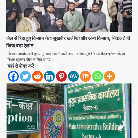
जेल से रिहा हुए किसान नेता सुखबीर खलीफा और अन्य किसान, निकलते ही
किया बड़ा ऐलान
Zepto Dhoom: ग्रेटर नोएडा के धूम
किसान आंदोलन में मुख्य भूमिका निभाने वाले किसान नेता सुखबीर खलीफा ग्रेटर नोएडा
स्थित लुक्सर जेल से रिहा हो गए…
मानिकपुर Zepto वेयरहाउस में वेतन कटौती
यहां से शेयर करें
को लेकर 100 से ज्यादा कर्मचारियों का विरोध
Avinash Kumar
प्रदर्शन
2
Parshvanath Building
Shooting: सिक्योरिटी गार्ड की गोली से 17
वर्षीय किशोर की मौत
Avinash Kumar
3
Air India Phuket Delhi flight:
कैप्टन का डोप टेस्ट पॉजिटिव, 17 घायल;
DGCA जांच जारी
Avinash Kumar