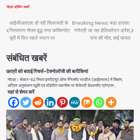
नोएडा
ब्रेकिंग खबरें
Post
आईजीआरएस: हो रही शिकायतों के
Breaking News: बड़ा हादसाः
निस्तारण गौतम बुद्ध नगर कमिश्नरेट
गंगोत्री जा रहा हेलिकॉप्टर क्रैश,
navigation
यूपी में फिर पहले स्थान पर
पांच की मौत, कई घायल
संबंधित खबरें
छात्रों को बताई रिचर्स-टेक्नोलॉजी की बारीकियां
नोएडा। सेक्टर-62 स्थित इस्टीट्यूट ऑफ मैंनेजमेंट स्टडीज (आईएमएस) में शिक्षण,
अग्रिम अनुसंधान पद्धति एवं मॉडलिंग तकनीक पर फैकेल्टी डेवलपमेंट प्रोग्राम…
यहां से शेयर करें