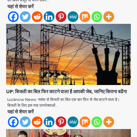
को अपने ससुर से भरण पोषण…
यहां से शेयर करें
UP: बिजली का बिल फिर काटने वाला है आपकी जेब, जानिए कितना बढेंगा
Lucknow News: नवंबर से बिजली का बिल एक बार फिर से जेब काटने वाला है।
बिजली के लिए इस माह उपभोक्ताओं…
Iljin fire accident: इलजिन
यहां से शेयर करें
इलेक्ट्रॉनिक्स की बिल्डिंग में बड़े निर्माण दोष,
कंक्रीट बीम तिरछा; पीडब्ल्यूडी ऑडिट में
Avinash Kumar
चौंकाने वाला खुलासा
2