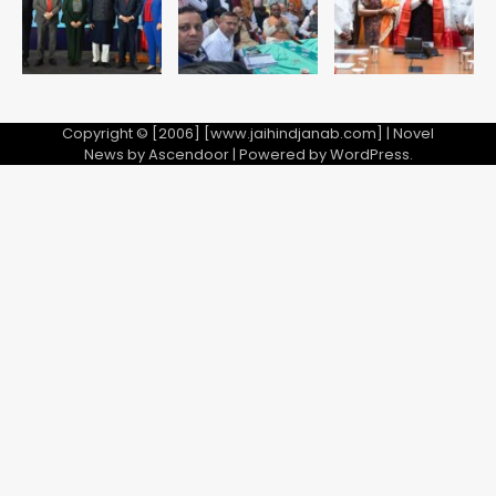
Copyright © [2006] [www.jaihindjanab.com] | Novel
News by
Ascendoor
| Powered by
WordPress
.