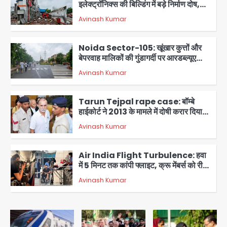
इलेक्ट्रॉनिक्स की बिल्डिंग में बड़े निर्माण दोष,
कंक्रीट बीम तिरछा; पीडब्ल्यूडी ऑडिट में
Avinash Kumar
चौंकाने वाला खुलासा
2
Noida Sector-105: खूंखार कुत्तों और
बेपरवाह मालिकों की गुंडागर्दी पर आरडब्ल्यूए
अध्यक्ष दिव्य कृष्णात्रेय का करारा हमला,
Avinash Kumar
पुलिस-प्राधिकरण से सख्त कार्रवाई की मांग
3
Tarun Tejpal rape case: बॉम्बे
हाईकोर्ट ने 2013 के मामले में दोषी करार दिया,
10 साल की सजा सुनाई
Avinash Kumar
4
Air India Flight Turbulence: हवा
में 5 मिनट तक कांपी फ्लाइट, क्रू मेंबर्स को रीढ़
की हड्डी में गंभीर चोट; नागरिक उड्डयन मंत्री
Avinash Kumar
पहुंचे अस्पताल
5
Greater Noida road accident:
तेज रफ्तार कार की टक्कर से बाइक सवार दो
युवकों की मौत, परिवारों में मातम