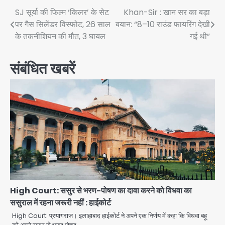
Post
SJ सूर्या की फिल्म ‘किलर’ के सेट
Khan-Sir : खान सर का बड़ा
पर गैस सिलेंडर विस्फोट, 26 साल
बयान: “8–10 राउंड फायरिंग देखी
navigation
के तकनीशियन की मौत, 3 घायल
गई थी”
संबंधित खबरें
High Court: ससुर से भरण-पोषण का दावा करने को विधवा का
ससुराल में रहना जरूरी नहीं : हाईकोर्ट
High Court: प्रयागराज। इलाहाबाद हाईकोर्ट ने अपने एक निर्णय में कहा कि विधवा बहू