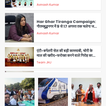
कांवड़ियों पर विवादित बयान, BJP विधायक ने
Avinash Kumar
कराई FIR, NSA की मांग
5
Har Ghar Tiranga Campaign:
गौतमबुद्धनगर में 9 से 17 अगस्त तक चलेगा जन-
जागरूकता महाअभियान, डीएम ने की समीक्षा
Avinash Kumar
बैठक
1
एंटी-बर्गलरी सेल की बड़ी कामयाबी, चोरी के
माल की खरीद-फरोख्त करने वाले गिरोह का
भंडाफोड़
Team JHJ
2
सरकारी भर्ती परीक्षाओं में नकल कराने वाले
अंतरराज्यीय गिरोह का भंडाफोड़, मास्टरमाइंड
समेत 7 गिरफ्तार
Team JHJ
3
आॅपरेशन ह्यप्रहारह्ण : 72 घंटे में उत्तर-पश्चिम
जिला पुलिस का बड़ा एक्शन