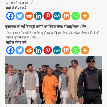
माल की खरीद-फरोख्त करने वाले गिरोह का
के मामले में न्यायालय ने दो…
भंडाफोड़
यहां से शेयर करें
Team JHJ
2
सरकारी भर्ती परीक्षाओं में नकल कराने वाले
अंतरराज्यीय गिरोह का भंडाफोड़, मास्टरमाइंड
यूफ्लेक्स की नई फैक्ट्री करेगी प्लास्टिक वेस्ट रीसाइक्लिंग : जैन
समेत 7 गिरफ्तार
नोएडा। शहर में बरसों से स्थापित यूफ्लेक्स कंपनी अब नोएडा और ग्रेटर नोएडा वासियों को
Team JHJ
फायदा पहुंचाने वाली है। जल्द…
3
यहां से शेयर करें
आॅपरेशन ह्यप्रहारह्ण : 72 घंटे में उत्तर-पश्चिम
जिला पुलिस का बड़ा एक्शन
Team JHJ
4
Sajid Rashidi’s controversial:
शिवभक्त नहीं, आतंकवादी हैं’, मौलाना का
कांवड़ियों पर विवादित बयान, BJP विधायक ने
Avinash Kumar
कराई FIR, NSA की मांग
5
Har Ghar Tiranga Campaign:
गौतमबुद्धनगर में 9 से 17 अगस्त तक चलेगा जन-