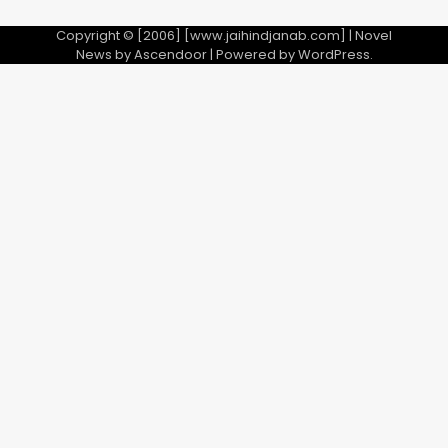
Copyright © [2006] [www.jaihindjanab.com] | Novel
News by
Ascendoor
| Powered by
WordPress
.