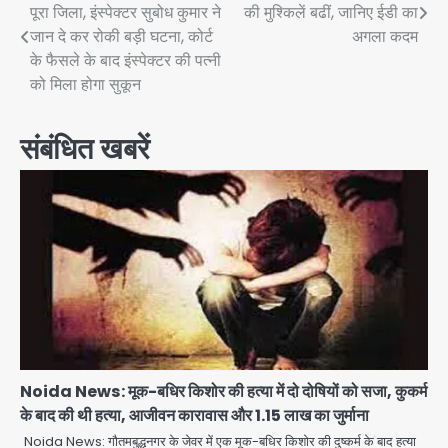
पूरा जिला, इंस्पेक्टर सुबोध कुमार ने
की मुश्किलें बढीं, जानिए ईडी का
navigation
जान दे कर रोकी बड़ी घटना, कोर्ट
अगला कदम
के फैसले के बाद इंस्पेक्टर की पत्नी
को मिला होगा सुकून
संबंधित खबरें
Noida News: मूक-बधिर किशोर की हत्या में दो दोषियों को सजा, कुकर्म
के बाद की थी हत्या, आजीवन कारावास और 1.15 लाख का जुर्माना
एंटी-बर्गलरी सेल की बड़ी कामयाबी, चोरी के
Noida News: गौतमबुद्धनगर के जेवर में एक मूक-बधिर किशोर की दुष्कर्म के बाद हत्या