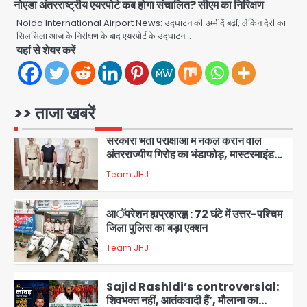
नोएडा अंतरराष्ट्रीय एयरपोर्ट कब होगा संचालित? सीएम का निरिक्षण
जागरूकता महाअभियान, डीएम ने की समीक्षा
Avinash Kumar
Noida International Airport News: उद्घाटन की उम्मीदें बढ़ीं, लेकिन देरी का
बैठक
सिलसिला आज के निरीक्षण के बाद एयरपोर्ट के उद्घाटन…
1
यहां से शेयर करें
एंटी-बर्गलरी सेल की बड़ी कामयाबी, चोरी के
माल की खरीद-फरोख्त करने वाले गिरोह का
भंडाफोड़
Team JHJ
>> ताजा खबरें
2
सरकारी भर्ती परीक्षाओं में नकल कराने वाले
अंतरराज्यीय गिरोह का भंडाफोड़, मास्टरमाइंड
समेत 7 गिरफ्तार
Team JHJ
3
आॅपरेशन ह्यप्रहारह्ण : 72 घंटे में उत्तर-पश्चिम
जिला पुलिस का बड़ा एक्शन
Team JHJ
4
Sajid Rashidi’s controversial:
शिवभक्त नहीं, आतंकवादी हैं’, मौलाना का