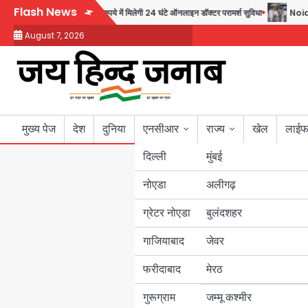
Skip
Flash News
की पहल, अब सिर्फ 30 रुपये में मिलेगी 24 घंटे ऑनलाइन डॉक्टर परामर्श सुविधा
Noida Autho
to
August 7, 2026
content
मुख्य पेज
देश
दुनिया
एनसीआर
राज्य
खेल
लाईफ
दिल्ली
मुंबई
नोएडा
उत्तर प्रदेश
अलीगढ़
ग्रेटर नोएडा
बुलंदशहर
बिहार
गाजियाबाद
जेवर
पंजाब
फरीदाबाद
मेरठ
हरियाणा
गुरूग्राम
जम्मू कश्मीर