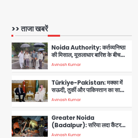
3 स्टार रेटिंग
Felix Hospital Noida:
फेलिक्स हॉस्पिटल और नोएडा लोक मंच
की पहल, अब सिर्फ 30 रुपये में मिलेगी
>> ताजा खबरें
1
Avinash Kumar
24 घंटे ऑनलाइन डॉक्टर परामर्श
सुविधा
Noida Authority: कर्तव्यनिष्ठा
की मिसाल, मूसलाधार बारिश के बीच
नोएडा प्राधिकरण ने संभाला मोर्चा,
Avinash Kumar
सेक्टर 105 आरडब्ल्यूए ने जताया
2
आभार
Türkiye-Pakistan: मक्का में
सऊदी, तुर्की और पाकिस्तान का साझा
रक्षा समझौता, जानें इसके मायने
Avinash Kumar
3
Greater Noida
(Badalpur): सरिया लदा कैंटर
अनियंत्रित होकर घुसा किराना दुकान
Avinash Kumar
4