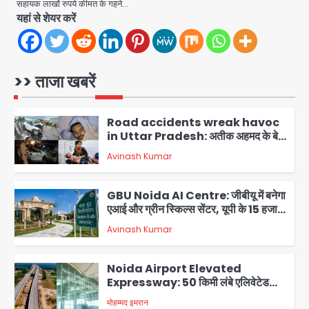
5
सहायक लाखों रुपये कीमत के गहने…
के निशान के पार
यहां से शेयर करें
Air India Flight Turbulence: हवा
में 5 मिनट तक कांपी फ्लाइट, क्रू मेंबर्स को रीढ़
की हड्डी में गंभीर चोट; नागरिक उड्डयन मंत्री
Avinash Kumar
पहुंचे अस्पताल
1
>> ताजा खबरें
Road accidents wreak havoc
in Uttar Pradesh: अतीक अहमद के बेटे
अबान की मौत, हमीरपुर में बस-टैंकर भिड़ंत में
Avinash Kumar
तीन की जान गई
2
GBU Noida AI Centre: जीबीयू में बनेगा
एआई और ग्रीन स्किल्स सेंटर, यूपी के 15 हजार
युवाओं को मिलेगा फ्री ट्रेनिंग
Avinash Kumar
3
Noida Airport Elevated
Expressway: 50 किमी लंबे एलिवेटेड
एक्सप्रेसवे से दिल्ली-हरियाणा से सीधे जुड़ेगा
मोहम्मद इमरान
4
नोएडा एयरपोर्ट, 4000 करोड़ रुपये की लागत
से बनेगा 6-लेन एक्सप्रेसवे