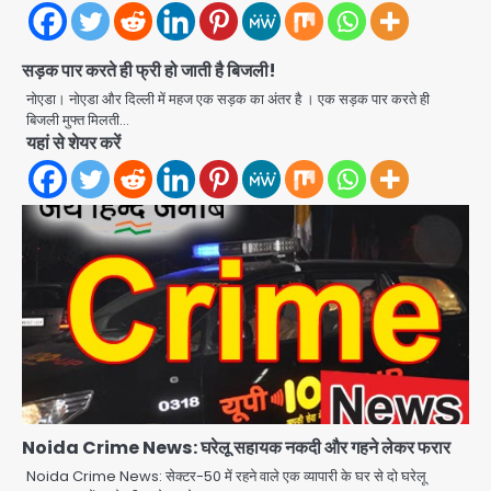
सड़क पार करते ही फ्री हो जाती है बिजली!
Road accidents wreak havoc
in Uttar Pradesh: अतीक अहमद के बेटे
नोएडा। नोएडा और दिल्ली में महज एक सड़क का अंतर है । एक सड़क पार करते ही
अबान की मौत, हमीरपुर में बस-टैंकर भिड़ंत में
बिजली मुफ्त मिलती…
Avinash Kumar
तीन की जान गई
2
यहां से शेयर करें
GBU Noida AI Centre: जीबीयू में बनेगा
एआई और ग्रीन स्किल्स सेंटर, यूपी के 15 हजार
युवाओं को मिलेगा फ्री ट्रेनिंग
Avinash Kumar
3
Noida Airport Elevated
Expressway: 50 किमी लंबे एलिवेटेड
एक्सप्रेसवे से दिल्ली-हरियाणा से सीधे जुड़ेगा
मोहम्मद इमरान
4
नोएडा एयरपोर्ट, 4000 करोड़ रुपये की लागत
से बनेगा 6-लेन एक्सप्रेसवे
Heavy rains wreak havoc in
Uttarakhand: भूस्खलन से यमुनोत्री,
Noida Crime News: घरेलू सहायक नकदी और गहने लेकर फरार
केदारनाथ और सिमली-ग्वालदम हाईवे बंद,
Noida Crime News: सेक्टर-50 में रहने वाले एक व्यापारी के घर से दो घरेलू
jai hind janab
चमोली-उत्तरकाशी में श्रद्धालु फंसे, नदियां खतरे