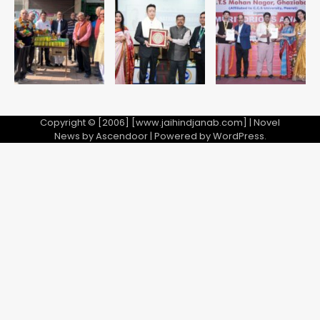
5
Copyright © [2006] [www.jaihindjanab.com] | Novel
News by
Ascendoor
| Powered by
WordPress
.