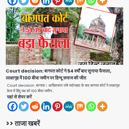
JP Greens Cosmos Society:
सुविधाओं के लिए संघर्ष कर रहे निवासी, गिरता
प्लास्टर और कमजोर सुरक्षा बनी बड़ी चुनौती
Avinash Kumar
3
Greater Noida: बाइक सवार को बचाते
समय निर्माणाधीन नाले में गिरी कार, ड्राइवर
बाल-बाल बचा
Avinash Kumar
4
Noida Cyber Crime: PM मोदी-
सीतारमण के AI डीपफेक वीडियो से नोएडा में
Court decision: बागपत कोर्ट ने 54 वर्षों बाद सुनाया फैसला,
बुजुर्ग से 70 लाख की ठगी
लाक्षागृह में 100 बीघा जमीन पर हिन्दू समाज की जीत
jai hind janab
5
Court decision: बरनावा। आखिरकार लंबे जद्दोजहद के बाद बागपत कोर्ट ने लाक्षागृह
केस में हिंदू पक्ष को 100 बीघा जमीन…
Jeff Bezos Liverpool stake
यहां से शेयर करें
deal: अमेजन फाउंडर और एडुआर्डो सावेरिन
का निवेश
Avinash Kumar
1
>> ताजा खबरें
Student protest in Ranchi: छात्र