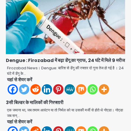
Dengue : Firozabad में बढ़ा डेंगू का ग्राफ, 24 घंटे में मिले 9 मरीज
Firozabad News। Dengue: बारिश से डेंगू की रफ्तार दो गुना तेज हो गई है । 24
घंटे में डेंगू के…
यहां से शेयर करें
3सी बिल्डर के मालिकों की गिरफ्तारी
Student protest in Ranchi: छात्र
पुलिस से भिड़े, आंसू गैस और वाटर कैनन का
एक जमाना था, जब तमाम आवंटन या तो निर्मल को या उसकी मर्जी से होते थे नोएडा। नोएडा
इस्तेमाल
जब सन्…
Avinash Kumar
2
यहां से शेयर करें