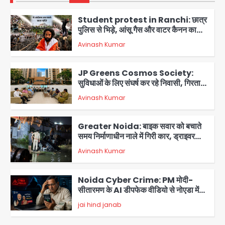
पुलिस से भिड़े, आंसू गैस और वाटर कैनन का
इस्तेमाल
Avinash Kumar
2
JP Greens Cosmos Society:
सुविधाओं के लिए संघर्ष कर रहे निवासी, गिरता
प्लास्टर और कमजोर सुरक्षा बनी बड़ी चुनौती
Avinash Kumar
3
Greater Noida: बाइक सवार को बचाते
समय निर्माणाधीन नाले में गिरी कार, ड्राइवर
बाल-बाल बचा
Avinash Kumar
4
Noida Cyber Crime: PM मोदी-
सीतारमण के AI डीपफेक वीडियो से नोएडा में
बुजुर्ग से 70 लाख की ठगी
jai hind janab
5
Jeff Bezos Liverpool stake
deal: अमेजन फाउंडर और एडुआर्डो सावेरिन