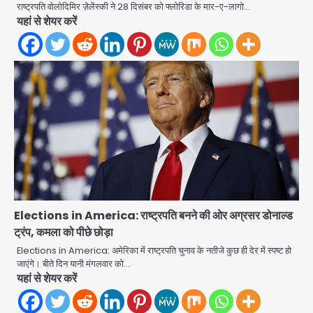
राष्ट्रपति वोलोदिमिर ज़ेलेंस्की ने 28 दिसंबर को फ्लोरिडा के मार-ए-लागो…
यहां से शेयर करें
28 साल बाद कानून के शिकंजे में आया हत्या का
फरार आरोपी
Team JHJ
3
डबल मर्डर का मुख्य साजिशकर्ता क्राइम ब्रांच
के हत्थे
Team JHJ
Elections in America: राष्ट्रपति बनने की ओर अग्रसर डोनाल्ड
4
ट्रंप, कमला को पीछे छोड़ा
Elections in America: अमेरिका में राष्ट्रपति चुनाव के नतीजे कुछ ही देर में स्पष्ट हो
जाएंगे। बीते दिन यानी मंगलवार को…
यहां से शेयर करें
रोहित चौधरी गैंग का कुख्यात बदमाश राजस्थान
से गिरफ्तार