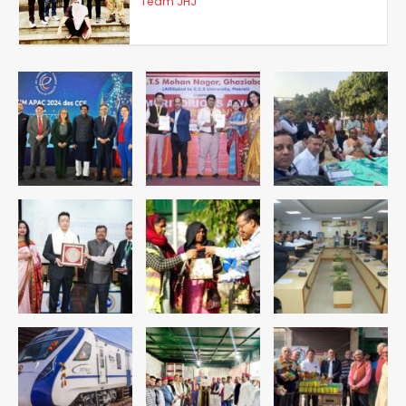
डबल मर्डर का मुख्य साजिशकर्ता क्राइम ब्रांच
के हत्थे
Team JHJ
4
रोहित चौधरी गैंग का कुख्यात बदमाश राजस्थान
से गिरफ्तार
Team JHJ
5
पुरा महादेव से बेटियों के स्वास्थ्य और सुरक्षा का
संदेश
Team JHJ
1