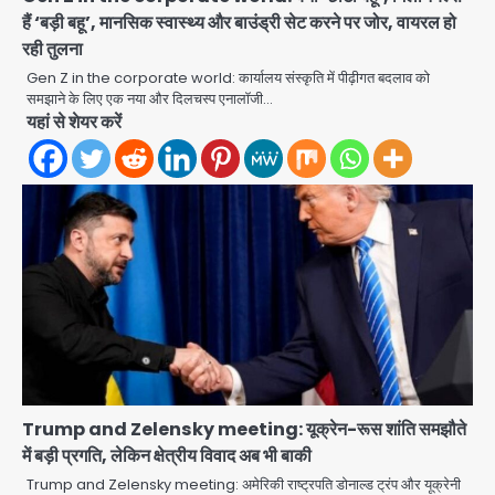
हैं ‘बड़ी बहू’, मानसिक स्वास्थ्य और बाउंड्री सेट करने पर जोर, वायरल हो
रही तुलना
Gen Z in the corporate world: कार्यालय संस्कृति में पीढ़ीगत बदलाव को
समझाने के लिए एक नया और दिलचस्प एनालॉजी…
यहां से शेयर करें
Trump and Zelensky meeting: यूक्रेन-रूस शांति समझौते
अब पहला स्थान हासिल करना लक्ष्य: डीएम
में बड़ी प्रगति, लेकिन क्षेत्रीय विवाद अब भी बाकी
Team JHJ
Trump and Zelensky meeting: अमेरिकी राष्ट्रपति डोनाल्ड ट्रंप और यूक्रेनी
2