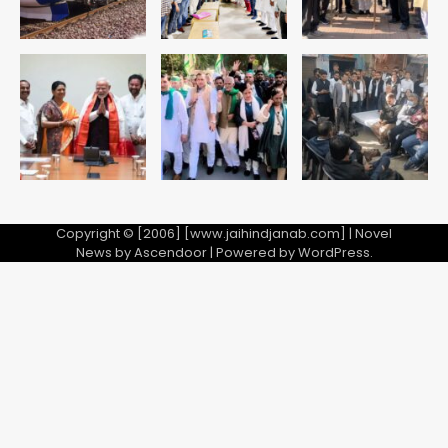
अब पहला स्थान हासिल करना लक्ष्य: डीएम
Team JHJ
2
28 साल बाद कानून के शिकंजे में आया हत्या का
फरार आरोपी
Team JHJ
3
Copyright © [2006] [www.jaihindjanab.com] | Novel
News by
Ascendoor
| Powered by
WordPress
.
डबल मर्डर का मुख्य साजिशकर्ता क्राइम ब्रांच
के हत्थे
Team JHJ
4