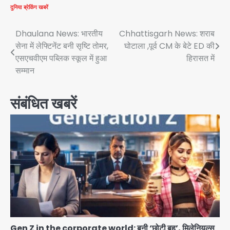
दुनिया
ब्रेकिंग खबरें
Post
Dhaulana News: भारतीय
Chhattisgarh News: शराब
सेना में लेफ्टिनेंट बनी सृष्टि तोमर,
घोटाला ,पूर्व CM के बेटे ED की
navigation
एसएचवीएम पब्लिक स्कूल में हुआ
हिरासत में
सम्मान
संबंधित खबरें
Gen Z in the corporate world: बनी ‘छोटी बहू’, मिलेनियल्स