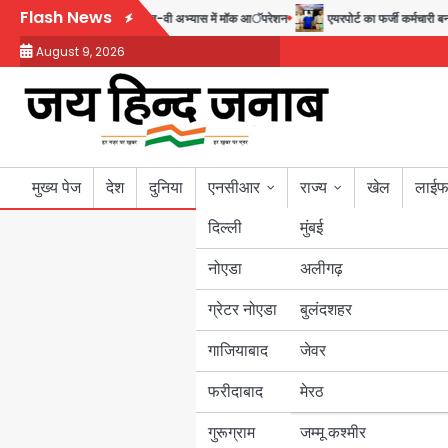
Skip
Flash News
िल्ली पुलिस
सुदर्शन शक्ति-वी अभ्यास में मॉक आॅपरेशन
एयरपोर्ट का फर्जी कर्मचारी बन
to
August 9, 2026
content
मुख्य पेज
देश
दुनिया
एनसीआर
राज्य
खेल
लाईफ
दिल्ली
मुंबई
नोएडा
उत्तर प्रदेश
अलीगढ़
ग्रेटर नोएडा
बुलंदशहर
बिहार
गाजियाबाद
जेवर
पंजाब
फरीदाबाद
मेरठ
हरियाणा
गुरूग्राम
जम्मू कश्मीर