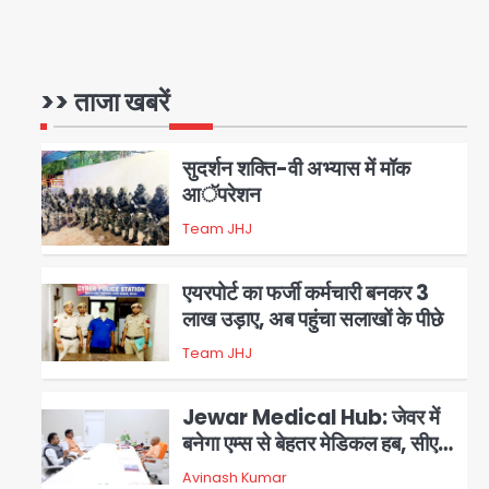
सहयोग
युवा इनोवेटरों की सोच से हाईटेक होगी
दिल्ली पुलिस
>> ताजा खबरें
Team JHJ
1
सुदर्शन शक्ति-वी अभ्यास में मॉक
आॅपरेशन
Team JHJ
2
एयरपोर्ट का फर्जी कर्मचारी बनकर 3
लाख उड़ाए, अब पहुंचा सलाखों के पीछे
Team JHJ
3
Jewar Medical Hub: जेवर में
बनेगा एम्स से बेहतर मेडिकल हब, सीएम
योगी को लिखा पत्र
Avinash Kumar
4