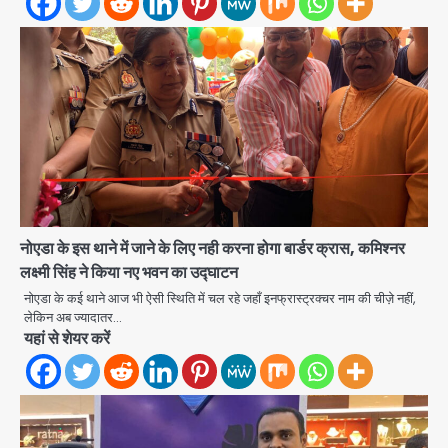
नोएडा के इस थाने में जाने के लिए नही करना होगा बार्डर क्रास, कमिश्नर
लक्ष्मी सिंह ने किया नए भवन का उद्घाटन
नोएडा के कई थाने आज भी ऐसी स्थिति में चल रहे जहाँ इनफ्रास्ट्रक्चर नाम की चीज़े नहीं,
लेकिन अब ज्यादातर…
यहां से शेयर करें
Gaur Chowk: चार मूर्ति चौक पर चलना
हुआ दुश्वार! उखड़ी सड़कें और जलभराव बना
आफत, अंडरपास पर भी खतरा
jai hind janab
2