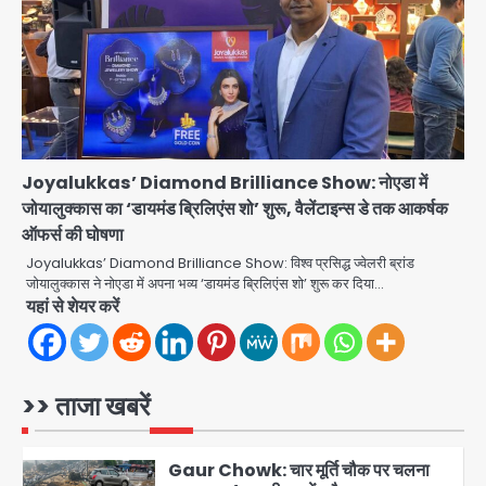
Brijbhushan sexual assault
case: बृजभूषण सिंह बोले- संसद जरूर
लौटूंगा, हुई चरित्र हत्या की कोशिश, प्रियंका
jai hind janab
3
गांधी को बरगलाया गया, यौन शोषण नहीं ‘गुड-
बैड टच’ का था मामला
Patna violence: पटना में सड़क हादसे में
युवक की मौत के बाद भड़की हिंसा, उपद्रवियों ने
फूंकीं 10 गाड़ियां, ट्रैफिक पोस्ट और स्लीपर
jai hind janab
Joyalukkas’ Diamond Brilliance Show: नोएडा में
बस भी जलाई, NH-30 जाम
4
जोयालुक्कास का ‘डायमंड ब्रिलिएंस शो’ शुरू, वैलेंटाइन्स डे तक आकर्षक
ऑफर्स की घोषणा
Green Arch Society: सेविअर ग्रीन
आर्च में दूषित पानी में मिला ई-कोलाई, अथॉरिटी
Joyalukkas’ Diamond Brilliance Show: विश्व प्रसिद्ध ज्वेलरी ब्रांड
ने शुरू की सैंपलिंग जांच
जोयालुक्कास ने नोएडा में अपना भव्य ‘डायमंड ब्रिलिएंस शो’ शुरू कर दिया…
jai hind janab
5
यहां से शेयर करें
Noida waterlogging: नोएडा में
‘हाईटेक सिटी’ के दावों की खुली पोल,
सेक्टर-95 अंडरपास में 3-4 फीट भरा पानी,
>> ताजा खबरें
Avinash Kumar
आधे घंटे तक फंसी रही एम्बुलेंस
1
Gaur Chowk: चार मूर्ति चौक पर चलना