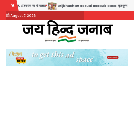
Skip
 भी खतरा
Brijbhushan sexual assault case: बृजभूषण सिंह बोले- संसद जरूर लौटूंगा, हुई चरित्र ह
to
August 7, 2026
content