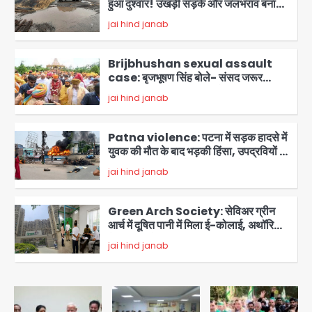
हुआ दुश्वार! उखड़ी सड़कें और जलभराव बना
आफत, अंडरपास पर भी खतरा
jai hind janab
2
Brijbhushan sexual assault
case: बृजभूषण सिंह बोले- संसद जरूर
लौटूंगा, हुई चरित्र हत्या की कोशिश, प्रियंका
jai hind janab
3
गांधी को बरगलाया गया, यौन शोषण नहीं ‘गुड-
बैड टच’ का था मामला
Patna violence: पटना में सड़क हादसे में
युवक की मौत के बाद भड़की हिंसा, उपद्रवियों ने
फूंकीं 10 गाड़ियां, ट्रैफिक पोस्ट और स्लीपर
jai hind janab
बस भी जलाई, NH-30 जाम
4
Green Arch Society: सेविअर ग्रीन
आर्च में दूषित पानी में मिला ई-कोलाई, अथॉरिटी
ने शुरू की सैंपलिंग जांच
jai hind janab
5
Noida waterlogging: नोएडा में
‘हाईटेक सिटी’ के दावों की खुली पोल,