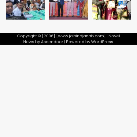
Copyright © [2006] [www.jaihindjanab.com] | Novel
News by
Ascendoor
| Powered by
WordPress
.