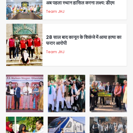
अब पहला स्थान हासिल करना लक्ष्य: डीएम
Team JHJ
2
28 साल बाद कानून के शिकंजे में आया हत्या का
फरार आरोपी
Team JHJ
3
डबल मर्डर का मुख्य साजिशकर्ता क्राइम ब्रांच
के हत्थे
Team JHJ
4