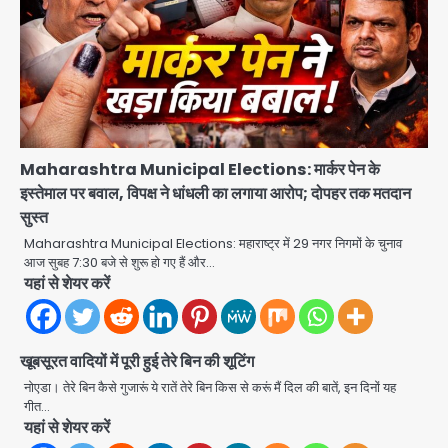
Maharashtra Municipal Elections: मार्कर पेन के
इस्तेमाल पर बवाल, विपक्ष ने धांधली का लगाया आरोप; दोपहर तक मतदान
अब पहला स्थान हासिल करना लक्ष्य: डीएम
सुस्त
Team JHJ
Maharashtra Municipal Elections: महाराष्ट्र में 29 नगर निगमों के चुनाव
2
आज सुबह 7:30 बजे से शुरू हो गए हैं और…
यहां से शेयर करें
28 साल बाद कानून के शिकंजे में आया हत्या का
फरार आरोपी
खूबसूरत वादियों में पूरी हुई तेरे बिन की शूटिंग
Team JHJ
नोएडा। तेरे बिन कैसे गुजारूं ये रातें तेरे बिन किस से करूं मैं दिल की बातें, इन दिनों यह
3
गीत…
यहां से शेयर करें