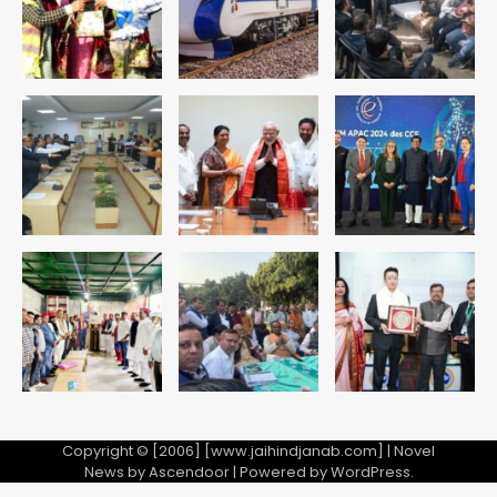
रोहित चौधरी गैंग का कुख्यात बदमाश राजस्थान
से गिरफ्तार
Team JHJ
5
पुरा महादेव से बेटियों के स्वास्थ्य और सुरक्षा का
संदेश
Team JHJ
1
अब पहला स्थान हासिल करना लक्ष्य: डीएम
Team JHJ
2
28 साल बाद कानून के शिकंजे में आया हत्या का
फरार आरोपी
Copyright © [2006] [www.jaihindjanab.com] | Novel
News by
Ascendoor
| Powered by
WordPress
.
Team JHJ