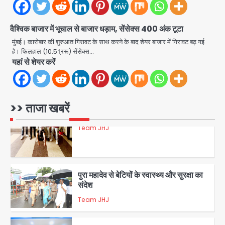
डबल मर्डर का मुख्य साजिशकर्ता क्राइम ब्रांच
के हत्थे
वैश्विक बाजार में भूचाल से बाजार धड़ाम, सेंसेक्स 400 अंक टूटा
Team JHJ
मुंबई। कारोबार की शुरुआत गिरावट के साथ करने के बाद शेयर बाजार में गिरावट बढ़ गई
है। फिलहाल (10.51्ररू) सेंसेक्स…
यहां से शेयर करें
4
रोहित चौधरी गैंग का कुख्यात बदमाश राजस्थान
>> ताजा खबरें
से गिरफ्तार
Team JHJ
5
पुरा महादेव से बेटियों के स्वास्थ्य और सुरक्षा का
संदेश
Team JHJ
1