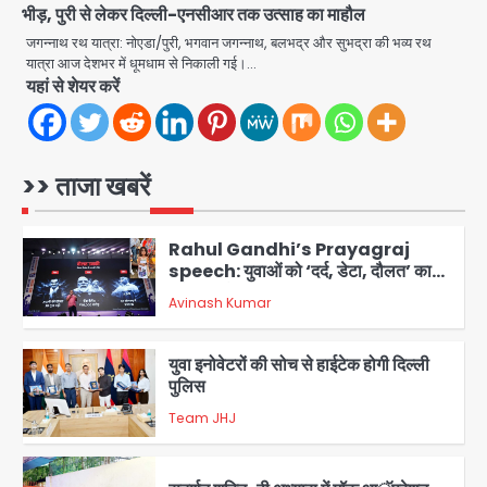
Team JHJ
भीड़, पुरी से लेकर दिल्ली-एनसीआर तक उत्साह का माहौल
5
जगन्नाथ रथ यात्रा: नोएडा/पुरी, भगवान जगन्नाथ, बलभद्र और सुभद्रा की भव्य रथ
Noida Sector-49: सेक्टर-49 में 18
यात्रा आज देशभर में धूमधाम से निकाली गई।…
यहां से शेयर करें
साल की मेड ने की खुदकुशी, शरीर पर नहीं मिली
कोई बाहरी
Avinash Kumar
1
Rahul Gandhi’s Prayagraj
>> ताजा खबरें
speech: युवाओं को ‘दर्द, डेटा, दौलत’ का
संदेश, बीजेपी का वार
Avinash Kumar
2
युवा इनोवेटरों की सोच से हाईटेक होगी दिल्ली
पुलिस
Team JHJ
3
सुदर्शन शक्ति-वी अभ्यास में मॉक आॅपरेशन
Team JHJ
4