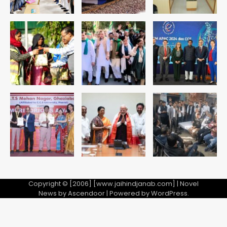
सुदर्शन शक्ति-वी अभ्यास में मॉक आॅपरेशन
Team JHJ
4
एयरपोर्ट का फर्जी कर्मचारी बनकर 3 लाख
उड़ाए, अब पहुंचा सलाखों के पीछे
Team JHJ
5
Copyright © [2006] [www.jaihindjanab.com] | Novel
News by
Ascendoor
| Powered by
WordPress
.