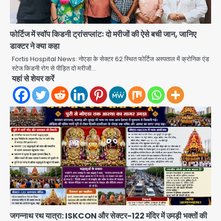
फोर्टिज में स्वॉप किडनी ट्रांसप्लांटः दो मरीजों की ऐसे बची जान, जानिए
Rahul Gandhi’s Prayagraj
डाक्टर ने क्या कहा
speech: युवाओं को ‘दर्द, डेटा, दौलत’ का
Fortis Hospital News: नोएडा के सेक्टर 62 स्थित फोर्टिज अस्पताल में क्रोनिक एंड
संदेश, बीजेपी का वार
Avinash Kumar
स्टेज किडनी रोग से पीड़ित दो मरीजों…
2
यहां से शेयर करें
युवा इनोवेटरों की सोच से हाईटेक होगी दिल्ली
पुलिस
Team JHJ
3
सुदर्शन शक्ति-वी अभ्यास में मॉक आॅपरेशन
Team JHJ
4
एयरपोर्ट का फर्जी कर्मचारी बनकर 3 लाख
उड़ाए, अब पहुंचा सलाखों के पीछे
जगन्नाथ रथ यात्रा: ISKCON और सेक्टर-122 मंदिर में उमड़ी भक्तों की