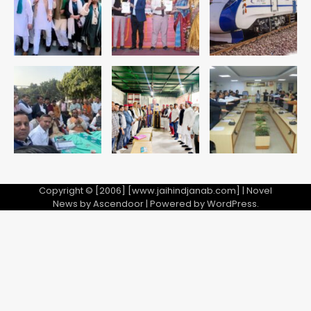
Noida Sector-49: सेक्टर-49 में 18
साल की मेड ने की खुदकुशी, शरीर पर नहीं मिली
कोई बाहरी
Avinash Kumar
5
Copyright © [2006] [www.jaihindjanab.com] | Novel
News by
Ascendoor
| Powered by
WordPress
.