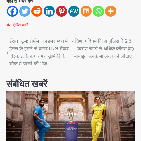
यहां से शेयर करें
खेल
ब्रेकिंग खबरें
Post
ईरान न्यूज़: होर्मुज जलडमरूमध्य में
दक्षिण-पश्चिम जिला पुलिस ने 2.5
ईरान के हमले से कतर LNG टैंकर
करोड़ रुपये से अधिक कीमत के
navigation
विस्फोट के कगार पर; ख़ामेनेई के
मोबाइल उनके मालिकों को लौटाए
शोक में लाखों की भीड़
संबंधित खबरें