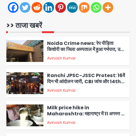
मिला
Avinash Kumar
1
Noida Crime news: रेप पीड़िता
>> ताजा खबरें
किशोरी का जिला अस्पताल में हुआ गर्भपात, उधर
सेक्टर-49 में महिला को मिली ब्लास्ट की धमकी
Avinash Kumar
2
Ranchi JPSC-JSSC Protest: 16वें
दिन भी आंदोलन जारी, CBI जांच और 14th
Exam रद्द करने की मांग
Avinash Kumar
3
Milk price hike in
Maharashtra: महाराष्ट्र में 11 अगस्त से
दूध के दाम 2 रुपये प्रति लीटर बढ़े
Avinash Kumar
4
Noida Sector-49: सेक्टर-49 में 18
साल की मेड ने की खुदकुशी, शरीर पर नहीं मिली
कोई बाहरी
Avinash Kumar