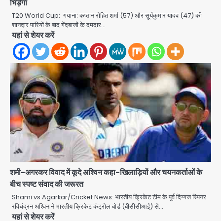
भिड़ेगा
किशोरी का जिला अस्पताल में हुआ गर्भपात, उधर
T20 World Cup: गयाना: कप्तान रोहित शर्मा (57) और सूर्यकुमार यादव (47) की
सेक्टर-49 में महिला को मिली ब्लास्ट की धमकी
Avinash Kumar
शानदार पारियों के बाद गेंदबाजों के दमदार…
2
यहां से शेयर करें
Ranchi JPSC-JSSC Protest: 16वें
दिन भी आंदोलन जारी, CBI जांच और 14th
Exam रद्द करने की मांग
Avinash Kumar
3
Milk price hike in
Maharashtra: महाराष्ट्र में 11 अगस्त से
दूध के दाम 2 रुपये प्रति लीटर बढ़े
Avinash Kumar
4
Noida Sector-49: सेक्टर-49 में 18
साल की मेड ने की खुदकुशी, शरीर पर नहीं मिली
शमी-अगरकर विवाद में कूदे अश्विन कहा-खिलाड़ियों और चयनकर्ताओं के
कोई बाहरी
Avinash Kumar
बीच स्पष्ट संवाद की जरूरत
5
Shami vs Agarkar/Cricket News: भारतीय क्रिकेट टीम के पूर्व दिग्गज स्पिनर
Noida Crime News: नोएडा सेक्टर-51
रविचंद्रन अश्विन ने भारतीय क्रिकेट कंट्रोल बोर्ड (बीसीसीआई) से…
यहां से शेयर करें
में 15 वर्षीय घरेलू सहायिका का शव पंखे से लटका