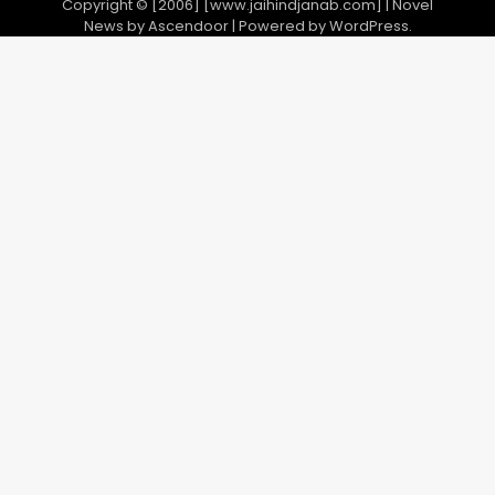
Copyright © [2006] [www.jaihindjanab.com] | Novel
News by
Ascendoor
| Powered by
WordPress
.