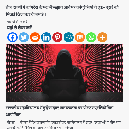
तीन राज्यों में कांग्रेस के पक्ष में रूझान आने पर कांग्रेसियों ने एक-दूसरे को
मिठाई खिलाकर दी बधाई।
यहां से शेयर करें
Green Arch Society: सेविअर ग्रीन
यहां से शेयर करें
आर्च में दूषित पानी में मिला ई-कोलाई, अथॉरिटी
ने शुरू की सैंपलिंग जांच
jai hind janab
2
थाईलैंड के स्कूल में गोलीबारी, 3 छात्रों समेत 6
लोगों की मौत; 15 घायल
Team JHJ
3
Thailand School Shooting:
बैंकॉक के पास स्कूल में छात्र ने की अंधाधुंध
फायरिंग, हमलावर सहित सात की मौत, 15
Avinash Kumar
घायल
4
राजकीय महाविद्यालय में हुई साइबर जागरूकता पर पोस्टर प्रतियोगिता
आयोजित
हिमाचल में मानसून का कहर: 145 सड़कें बंद,
224 ट्रांसफार्मर ठप, 798 करोड़ रुपये का
नोएडा । नोएडा में स्थित राजकीय स्नातकोत्तर महाविद्यालय में छात्र-छात्राओं के बीच एक
नुकसान
अनोखी प्रतियोगिता का आयोजन किया गया। नोएडा…