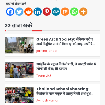
Team JHJ
5
यहां से शेयर करें
Patna violence: पटना में सड़क हादसे में
युवक की मौत के बाद भड़की हिंसा, उपद्रवियों ने
फूंकीं 10 गाड़ियां, ट्रैफिक पोस्ट और स्लीपर
>> ताजा खबरें
jai hind janab
बस भी जलाई, NH-30 जाम
1
Green Arch Society: सेविअर ग्रीन
आर्च में दूषित पानी में मिला ई-कोलाई, अथॉरिटी
ने शुरू की सैंपलिंग जांच
jai hind janab
2
थाईलैंड के स्कूल में गोलीबारी, 3 छात्रों समेत 6
लोगों की मौत; 15 घायल
Team JHJ
3
Thailand School Shooting:
बैंकॉक के पास स्कूल में छात्र ने की अंधाधुंध
फायरिंग, हमलावर सहित सात की मौत, 15
Avinash Kumar
घायल
4