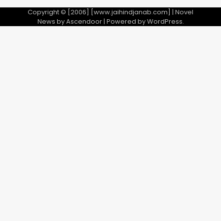
Copyright © [2006] [www.jaihindjanab.com] | Novel
News by
Ascendoor
| Powered by
WordPress
.