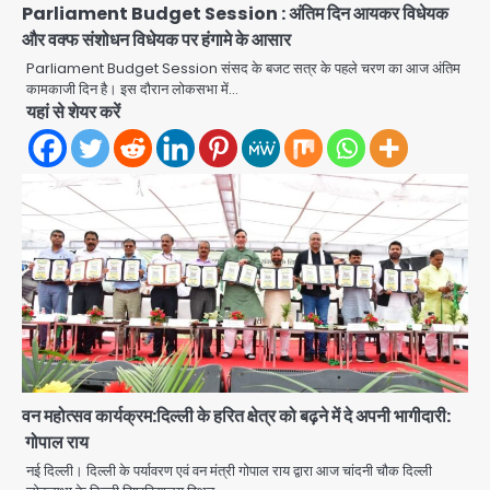
Parliament Budget Session : अंतिम दिन आयकर विधेयक
और वक्फ संशोधन विधेयक पर हंगामे के आसार
Parliament Budget Session संसद के बजट सत्र के पहले चरण का आज अंतिम
कामकाजी दिन है। इस दौरान लोकसभा में…
यहां से शेयर करें
एंटी-बर्गलरी सेल की बड़ी कामयाबी, चोरी के
माल की खरीद-फरोख्त करने वाले गिरोह का
भंडाफोड़
Team JHJ
2
सरकारी भर्ती परीक्षाओं में नकल कराने वाले
अंतरराज्यीय गिरोह का भंडाफोड़, मास्टरमाइंड
समेत 7 गिरफ्तार
Team JHJ
वन महोत्सव कार्यक्रम:दिल्ली के हरित क्षेत्र को बढ़ने में दे अपनी भागीदारी:
3
गोपाल राय
आॅपरेशन ह्यप्रहारह्ण : 72 घंटे में उत्तर-पश्चिम
नई दिल्ली। दिल्ली के पर्यावरण एवं वन मंत्री गोपाल राय द्वारा आज चांदनी चौक दिल्ली
जिला पुलिस का बड़ा एक्शन