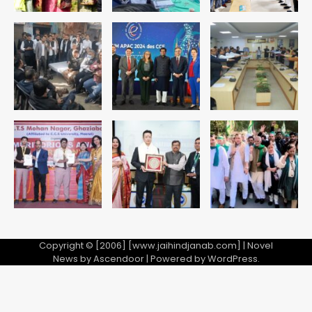
Copyright © [2006] [www.jaihindjanab.com] | Novel
News by
Ascendoor
| Powered by
WordPress
.