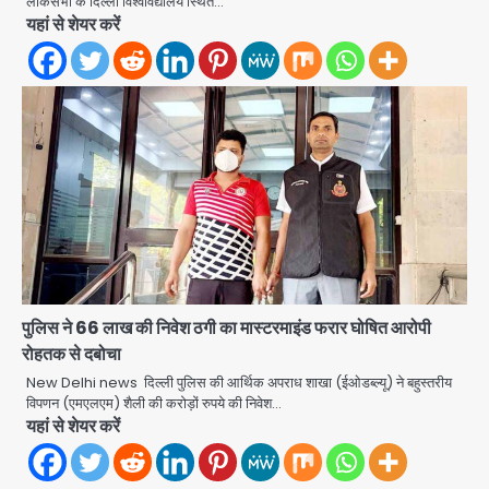
लोकसभा के दिल्ली विश्वविद्यालय स्थित…
यहां से शेयर करें
Team JHJ
4
Sajid Rashidi’s controversial:
शिवभक्त नहीं, आतंकवादी हैं’, मौलाना का
कांवड़ियों पर विवादित बयान, BJP विधायक ने
Avinash Kumar
कराई FIR, NSA की मांग
5
Har Ghar Tiranga Campaign:
गौतमबुद्धनगर में 9 से 17 अगस्त तक चलेगा जन-
जागरूकता महाअभियान, डीएम ने की समीक्षा
Avinash Kumar
बैठक
1
पुलिस ने 66 लाख की निवेश ठगी का मास्टरमाइंड फरार घोषित आरोपी
रोहतक से दबोचा
एंटी-बर्गलरी सेल की बड़ी कामयाबी, चोरी के
माल की खरीद-फरोख्त करने वाले गिरोह का
New Delhi news दिल्ली पुलिस की आर्थिक अपराध शाखा (ईओडब्ल्यू) ने बहुस्तरीय
भंडाफोड़
विपणन (एमएलएम) शैली की करोड़ों रुपये की निवेश…
Team JHJ
यहां से शेयर करें
2
सरकारी भर्ती परीक्षाओं में नकल कराने वाले