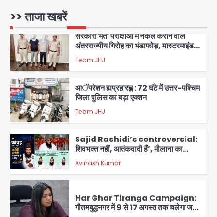
अंतरराज्यीय गिरोह का भंडाफोड़, मास्टरमाइंड
समेत 7 गिरफ्तार
>> ताजा खबरें
Team JHJ
3
आॅपरेशन ह्यप्रहारह्ण : 72 घंटे में उत्तर-पश्चिम
जिला पुलिस का बड़ा एक्शन
Team JHJ
4
Sajid Rashidi’s controversial:
शिवभक्त नहीं, आतंकवादी हैं’, मौलाना का
कांवड़ियों पर विवादित बयान, BJP विधायक ने
Avinash Kumar
कराई FIR, NSA की मांग
5
Har Ghar Tiranga Campaign:
गौतमबुद्धनगर में 9 से 17 अगस्त तक चलेगा जन-
जागरूकता महाअभियान, डीएम ने की समीक्षा
Avinash Kumar
बैठक
1
एंटी-बर्गलरी सेल की बड़ी कामयाबी, चोरी के