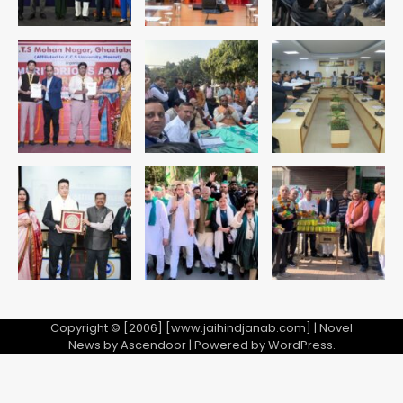
Team JHJ
5
पुरा महादेव से बेटियों के स्वास्थ्य और सुरक्षा का
संदेश
Team JHJ
1
अब पहला स्थान हासिल करना लक्ष्य: डीएम
Team JHJ
2
28 साल बाद कानून के शिकंजे में आया हत्या का
फरार आरोपी
Copyright © [2006] [www.jaihindjanab.com] | Novel
News by
Ascendoor
| Powered by
WordPress
.
Team JHJ
3