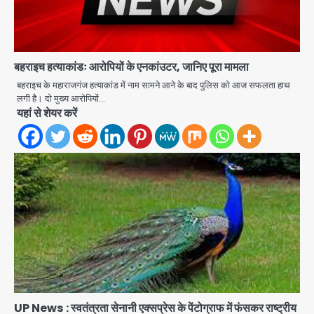
बहराइच हत्याकांडः आरोपियों के एनकांउटर, जानिए पूरा मामला
बहराइच के महाराजगंज हत्याकांड में नाम सामने आने के बाद पुलिस को आज सफलता हाथ
लगी है। दो मुख्य आरोपियों…
अब पहला स्थान हासिल करना लक्ष्य: डीएम
यहां से शेयर करें
Team JHJ
2
28 साल बाद कानून के शिकंजे में आया हत्या का
फरार आरोपी
Team JHJ
3
डबल मर्डर का मुख्य साजिशकर्ता क्राइम ब्रांच
UP News : स्वतंत्रता सेनानी एक्सप्रेस के पेंटोग्राफ में फंसकर राष्ट्रीय