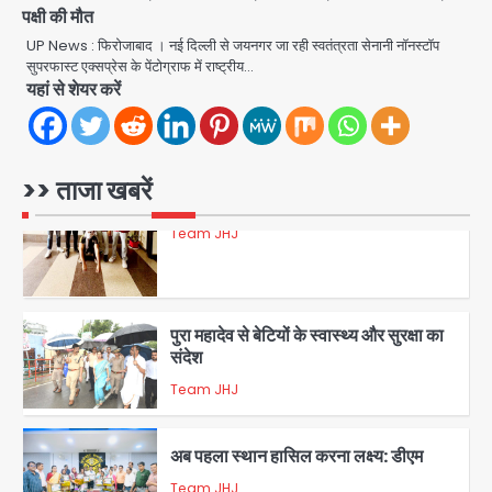
के हत्थे
पक्षी की मौत
Team JHJ
UP News : फिरोजाबाद । नई दिल्ली से जयनगर जा रही स्वतंत्रता सेनानी नॉनस्टॉप
सुपरफास्ट एक्सप्रेस के पेंटोग्राफ में राष्ट्रीय…
यहां से शेयर करें
4
रोहित चौधरी गैंग का कुख्यात बदमाश राजस्थान
>> ताजा खबरें
से गिरफ्तार
Team JHJ
5
पुरा महादेव से बेटियों के स्वास्थ्य और सुरक्षा का
संदेश
Team JHJ
1
अब पहला स्थान हासिल करना लक्ष्य: डीएम
Team JHJ