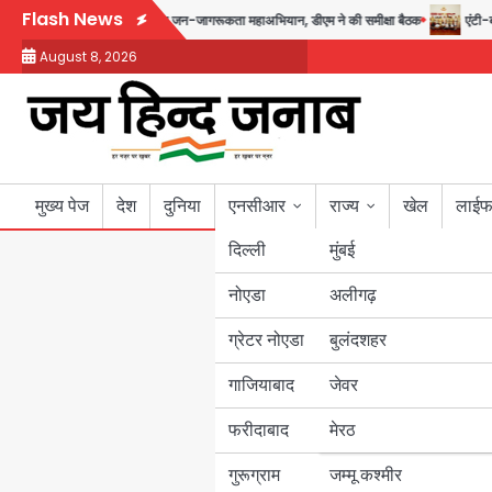
Skip
Flash News
 से 17 अगस्त तक चलेगा जन-जागरूकता महाअभियान, डीएम ने की समीक्षा बैठक
एंटी-बर्गल
to
August 8, 2026
content
मुख्य पेज
देश
दुनिया
एनसीआर
राज्य
खेल
लाईफ
दिल्ली
मुंबई
नोएडा
उत्तर प्रदेश
अलीगढ़
ग्रेटर नोएडा
बुलंदशहर
बिहार
गाजियाबाद
जेवर
पंजाब
फरीदाबाद
मेरठ
हरियाणा
गुरूग्राम
जम्मू कश्मीर