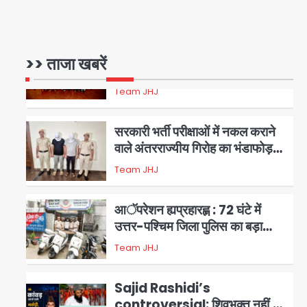
17 अगस्त तक चलेगा जन-जागरूकता
Avinash Kumar
महाअभियान, डीएम ने की समीक्षा बैठक
1
एंटी-बर्गलरी सेल की बड़ी कामयाबी,
>> ताजा खबरें
चोरी के माल की खरीद-फरोख्त करने
वाले गिरोह का भंडाफोड़
Team JHJ
2
सरकारी भर्ती परीक्षाओं में नकल कराने
वाले अंतरराज्यीय गिरोह का भंडाफोड़,
मास्टरमाइंड समेत 7 गिरफ्तार
Team JHJ
3
आॅपरेशन ह्यप्रहारह्ण : 72 घंटे में
उत्तर-पश्चिम जिला पुलिस का बड़ा
एक्शन
Team JHJ
4
Sajid Rashidi’s
controversial: शिवभक्त नहीं,