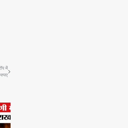
प में
0रुपए