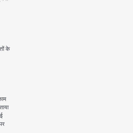
ों के
काम
ताया
ाई
पर