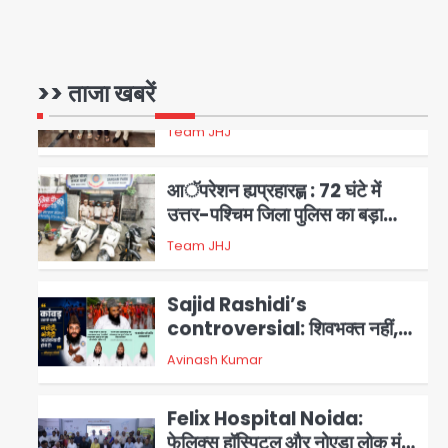
सरकारी भर्ती परीक्षाओं में नकल कराने
वाले अंतरराज्यीय गिरोह का भंडाफोड़,
मास्टरमाइंड समेत 7 गिरफ्तार
>> ताजा खबरें
Team JHJ
2
आॅपरेशन ह्यप्रहारह्ण : 72 घंटे में
उत्तर-पश्चिम जिला पुलिस का बड़ा
एक्शन
Team JHJ
3
Sajid Rashidi’s
controversial: शिवभक्त नहीं,
आतंकवादी हैं’, मौलाना का कांवड़ियों पर
Avinash Kumar
4
विवादित बयान, BJP विधायक ने कराई
FIR, NSA की मांग
Felix Hospital Noida:
फेलिक्स हॉस्पिटल और नोएडा लोक मंच
की पहल, अब सिर्फ 30 रुपये में मिलेगी
5
Avinash Kumar