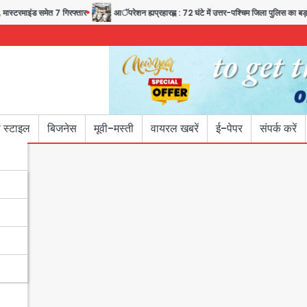
इंड समेत 7 गिरफ्तार
आॅपरेशन ह्यप्रहारह्ण : 72 घंटे में उत्तर-पश्चिम जिला पुलिस का बड़ा एक्शन
 स्टाइल
बिजनेस
मूवी-मस्ती
वायरल खबरें
ई-पेपर
संपर्क करें