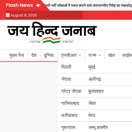
Skip
Flash News
 का भंडाफोड़
सरकारी भर्ती परीक्षाओं में नकल कराने वाले अंतरराज्यीय गिरोह का भंडाफोड़, मास्टरमा
to
August 8, 2026
content
मुख्य पेज
देश
दुनिया
एनसीआर
राज्य
खेल
लाईफ
दिल्ली
मुंबई
नोएडा
उत्तर प्रदेश
अलीगढ़
ग्रेटर नोएडा
बुलंदशहर
बिहार
गाजियाबाद
जेवर
पंजाब
फरीदाबाद
मेरठ
हरियाणा
गुरूग्राम
जम्मू कश्मीर