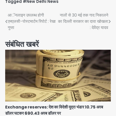
Tagged
#New Delhi News
Post
आॅनलाइन उपलब्ध होगी
नालों से 30 मई तक गाद निकालने
एमएलसी-पोस्टमार्टम रिपोर्ट : रेखा
का दिल्ली सरकार का दावा खोखला
navigation
गुप्ता
: देवेंद्र यादव
संबंधित खबरें
Exchange reserves: देश का विदेशी मुद्रा भंडार 10.75 अरब
डॉलर घटकर 690.43 अरब डॉलर पर