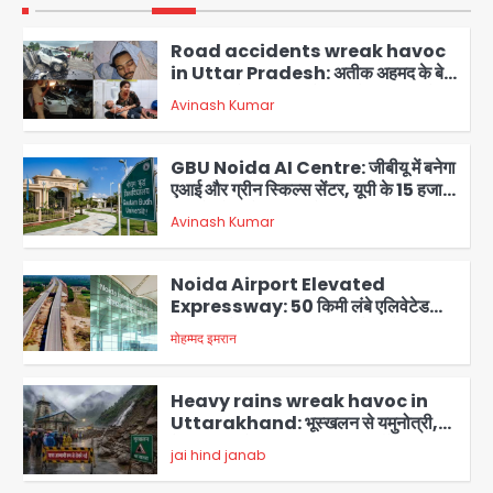
पहुंचे अस्पताल
1
Road accidents wreak havoc
in Uttar Pradesh: अतीक अहमद के बेटे
अबान की मौत, हमीरपुर में बस-टैंकर भिड़ंत में
Avinash Kumar
तीन की जान गई
2
GBU Noida AI Centre: जीबीयू में बनेगा
एआई और ग्रीन स्किल्स सेंटर, यूपी के 15 हजार
युवाओं को मिलेगा फ्री ट्रेनिंग
Avinash Kumar
3
Noida Airport Elevated
Expressway: 50 किमी लंबे एलिवेटेड
एक्सप्रेसवे से दिल्ली-हरियाणा से सीधे जुड़ेगा
मोहम्मद इमरान
4
नोएडा एयरपोर्ट, 4000 करोड़ रुपये की लागत
से बनेगा 6-लेन एक्सप्रेसवे
Heavy rains wreak havoc in
Uttarakhand: भूस्खलन से यमुनोत्री,
केदारनाथ और सिमली-ग्वालदम हाईवे बंद,
jai hind janab
चमोली-उत्तरकाशी में श्रद्धालु फंसे, नदियां खतरे
5
के निशान के पार