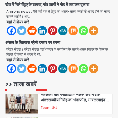
Har Ghar Tiranga Campaign:
खेत में मिले तेंदुए के शावक,गांव वालों ने गोद में उठाकर दुलारा
गौतमबुद्धनगर में 9 से 17 अगस्त तक चलेगा जन-
Amroha news : बीते कई माह से तेंदुए की अलग-अलग जगहों से आहट होने की खबर
जागरूकता महाअभियान, डीएम ने की समीक्षा
Avinash Kumar
सामने आई है। अब…
बैठक
यहां से शेयर करें
1
एंटी-बर्गलरी सेल की बड़ी कामयाबी, चोरी के
माल की खरीद-फरोख्त करने वाले गिरोह का
अंसल के खिलाफ ग्रेनो दफ्तर पर धरना
भंडाफोड़
Team JHJ
ग्रेटर नोएडा। ग्रेटर नोएडा प्राधिकरण के कार्यालय के सामने अंसल बिल्डर के खिलाफ
2
पिछले दो हफ्तों से धरना दे रहे…
यहां से शेयर करें
सरकारी भर्ती परीक्षाओं में नकल कराने वाले
अंतरराज्यीय गिरोह का भंडाफोड़, मास्टरमाइंड
समेत 7 गिरफ्तार
Team JHJ
3
>> ताजा खबरें
आॅपरेशन ह्यप्रहारह्ण : 72 घंटे में उत्तर-पश्चिम
जिला पुलिस का बड़ा एक्शन
Team JHJ
4