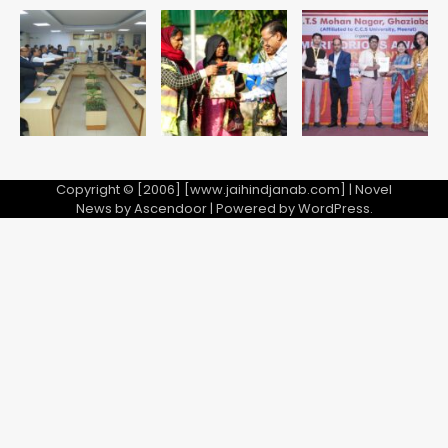
Copyright © [2006] [www.jaihindjanab.com] | Novel
News by
Ascendoor
| Powered by
WordPress
.