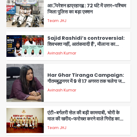
Sajid Rashidi’s controversial:
शिवभक्त नहीं, आतंकवादी हैं’, मौलाना का
कांवड़ियों पर विवादित बयान, BJP विधायक ने
Avinash Kumar
कराई FIR, NSA की मांग
5
Har Ghar Tiranga Campaign:
गौतमबुद्धनगर में 9 से 17 अगस्त तक चलेगा जन-
जागरूकता महाअभियान, डीएम ने की समीक्षा
Avinash Kumar
बैठक
1
एंटी-बर्गलरी सेल की बड़ी कामयाबी, चोरी के
माल की खरीद-फरोख्त करने वाले गिरोह का
भंडाफोड़
Team JHJ
2
सरकारी भर्ती परीक्षाओं में नकल कराने वाले
अंतरराज्यीय गिरोह का भंडाफोड़, मास्टरमाइंड
समेत 7 गिरफ्तार
Team JHJ
3