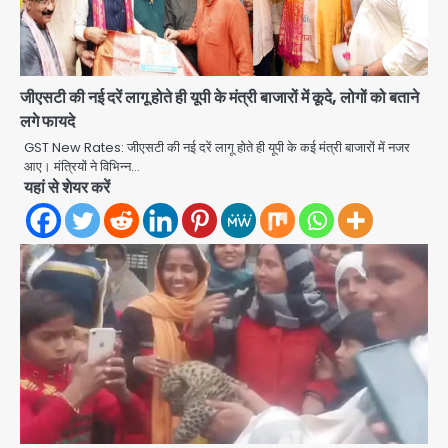
एंटी-बर्गलरी सेल की बड़ी कामयाबी, चोरी के
माल की खरीद-फरोख्त करने वाले गिरोह का
भंडाफोड़
Team JHJ
2
जीएसटी की नई दरें लागू होते ही यूपी के मंत्री बाजारों में कूदे, लोगों को बताने
लगे फायदे
सरकारी भर्ती परीक्षाओं में नकल कराने वाले
अंतरराज्यीय गिरोह का भंडाफोड़, मास्टरमाइंड
GST New Rates: जीएसटी की नई दरें लागू होते ही यूपी के कई मंत्री बाजारों में नजर
समेत 7 गिरफ्तार
आए। मंत्रियों ने विभिन्न…
Team JHJ
यहां से शेयर करें
3
आॅपरेशन ह्यप्रहारह्ण : 72 घंटे में उत्तर-पश्चिम
जिला पुलिस का बड़ा एक्शन
Team JHJ
4
Sajid Rashidi’s controversial:
शिवभक्त नहीं, आतंकवादी हैं’, मौलाना का
कांवड़ियों पर विवादित बयान, BJP विधायक ने
Avinash Kumar
कराई FIR, NSA की मांग
5