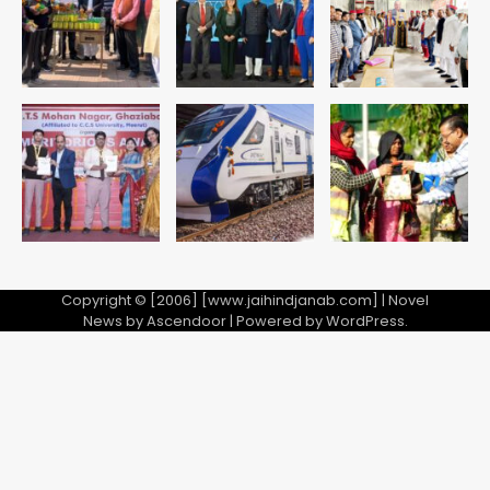
Team JHJ
1
अब पहला स्थान हासिल करना लक्ष्य: डीएम
Team JHJ
2
28 साल बाद कानून के शिकंजे में आया हत्या का
फरार आरोपी
Team JHJ
Copyright © [2006] [www.jaihindjanab.com] | Novel
News by
Ascendoor
| Powered by
WordPress
.
3
डबल मर्डर का मुख्य साजिशकर्ता क्राइम ब्रांच
के हत्थे
Team JHJ