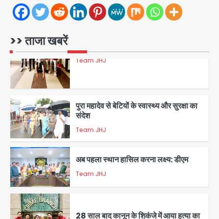
रोहित चौधरी गैंग का कुख्यात बदमाश राजस्थान
से गिरफ्तार
Team JHJ
>> ताजा खबरें
5
पुरा महादेव से बेटियों के स्वास्थ्य और सुरक्षा का
संदेश
Team JHJ
1
अब पहला स्थान हासिल करना लक्ष्य: डीएम
Team JHJ
2
28 साल बाद कानून के शिकंजे में आया हत्या का
फरार आरोपी
Team JHJ