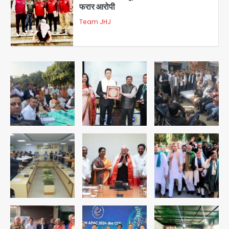
3
डबल मर्डर का मुख्य साजिशकर्ता क्राइम ब्रांच
के हत्थे
Team JHJ
4
रोहित चौधरी गैंग का कुख्यात बदमाश राजस्थान
से गिरफ्तार
Team JHJ
5
पुरा महादेव से बेटियों के स्वास्थ्य और सुरक्षा का
संदेश