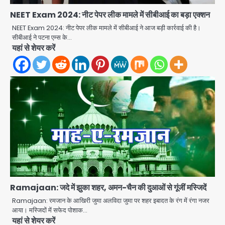
अब पहला स्थान हासिल करना लक्ष्य: डीएम
NEET Exam 2024: नीट पेपर लीक मामले में सीबीआई का बड़ा एक्शन
Team JHJ
NEET Exam 2024: नीट पेपर लीक मामले में सीबीआई ने आज बड़ी कार्रवाई की है।
2
सीबीआई ने पटना एम्स के…
यहां से शेयर करें
28 साल बाद कानून के शिकंजे में आया हत्या का
फरार आरोपी
Team JHJ
3
डबल मर्डर का मुख्य साजिशकर्ता क्राइम ब्रांच
के हत्थे
Team JHJ
Ramajaan: जदे में झुका शहर, अमन-चैन की दुआओं से गूंजीं मस्जिदें
4
Ramajaan: रमजान के आखिरी जुमा अलविदा जुमा पर शहर इबादत के रंग में रंगा नजर
आया। मस्जिदों में सफेद पोशाक…
यहां से शेयर करें