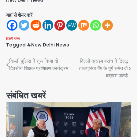
New Delhi news
यहां से शेयर करें
दिल्ली
राज्य
Tagged
#New Delhi News
Post
दिल्ली पुलिस ने शुरू किया दो
दिल्ली क्राइम ब्रांच ने टिल्लू
दिवसीय शिक्षक प्रशिक्षण कार्यक्रम
ताजपुरिया गैंग के गुर्गे समेत दो
navigation
बदमाश पकड़े
संबंधित खबरें