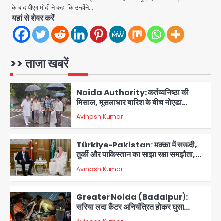
हॉस्पिटल और नोएडा लोक मंच की पहल, अब
के बाद पीएम मोदी ने कहा कि उन्होंने…
सिर्फ 30 रुपये में मिलेगी 24 घंटे ऑनलाइन
यहां से शेयर करें
Avinash Kumar
1
डॉक्टर परामर्श सुविधा
Noida Authority: कर्तव्यनिष्ठा की
मिसाल, मूसलाधार बारिश के बीच नोएडा
>> ताजा खबरें
प्राधिकरण ने संभाला मोर्चा, सेक्टर 105
Avinash Kumar
आरडब्ल्यूए ने जताया आभार
2
Türkiye-Pakistan: मक्का में सऊदी,
तुर्की और पाकिस्तान का साझा रक्षा समझौता,
जानें इसके मायने
Avinash Kumar
3
Greater Noida (Badalpur):
सरिया लदा कैंटर अनियंत्रित होकर घुसा
किराना दुकान में , ड्राइवर की मौत
Avinash Kumar
4
DC Movie Review: लोकेश कनगराज की
एक्टिंग डेब्यू फिल्म विजुअली स्ट्राइकिंग लेकिन