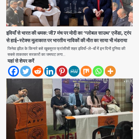
इवियाँ से भारत की धमक: जी7 मंच पर मोदी का ‘ग्लोबल साउथ’ एजेंडा, ट्रंप
से हाई-स्टेक्स मुलाकात पर भारतीय नाविकों की मौत का साया भी मंडराया
जिनेवा झील के किनारे बसे खूबसूरत फ्रांसीसी शहर इवियाँ-ले-बाँ में इन दिनों दुनिया की
सबसे ताकतवर सरकारों का जमघट लगा…
यहां से शेयर करें