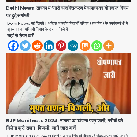
Noida Authority: कर्तव्यनिष्ठा की
Delhi News: द्वारका में ‘नारी सशक्तिकरण में समाज का योगदान’ विषय
मिसाल, मूसलाधार बारिश के बीच नोएडा
पर हुई संगोष्ठी
प्राधिकरण ने संभाला मोर्चा, सेक्टर 105
Avinash Kumar
आरडब्ल्यूए ने जताया आभार
Delhi News: नई दिल्ली। अखिल भारतीय विद्यार्थी परिषद (अभाविप) के कार्यकर्ताओं ने
2
शुक्रवार को पश्चिमी विभाग के द्वारका जिले में…
यहां से शेयर करें
Türkiye-Pakistan: मक्का में सऊदी,
तुर्की और पाकिस्तान का साझा रक्षा समझौता,
जानें इसके मायने
Avinash Kumar
3
Greater Noida (Badalpur):
सरिया लदा कैंटर अनियंत्रित होकर घुसा
किराना दुकान में , ड्राइवर की मौत
Avinash Kumar
4
DC Movie Review: लोकेश कनगराज की
एक्टिंग डेब्यू फिल्म विजुअली स्ट्राइकिंग लेकिन
स्क्रीनप्ले में कमजोर, लेकिन कहानी अधूरी रह
Avinash Kumar
5
BJP Manifesto 2024: भाजपा का घोषणा पत्र जारी, गरीबों को
गई, 3 स्टार रेटिंग
मिलेगा फ्री राशन-बिजली, जानें खास बातें
Felix Hospital Noida: फेलिक्स
BJP Manifesto 2024रक्षा मंत्री राजनाथ सिंह भी मौजूद रहे.संकल्प पत्र जारी करने