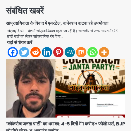
संबंधित खबरें
सांप्रदायिकता के विवाद में एयरटेल, कनेक्शन कटवा रहे उपभोक्ता
नोएडा/दिल्ली। देश में सांप्रदायिकता बढ़ती जा रही है। खासतौर से उत्तर भारत में छोटी-
छोटी बातों को लेकर सांप्रदायिक रंग दिया…
यहां से शेयर करें
एंटी-बर्गलरी सेल की बड़ी कामयाबी, चोरी के
माल की खरीद-फरोख्त करने वाले गिरोह का
भंडाफोड़
Team JHJ
2
सरकारी भर्ती परीक्षाओं में नकल कराने वाले
‘कॉकरोच जनता पार्टी’ का धमाका: 4-5 दिनों में 1 करोड़+ फॉलोअर्स, BJP
अंतरराज्यीय गिरोह का भंडाफोड़, मास्टरमाइंड
को पीछे छोड़ा; X अकाउंट सस्पेंड