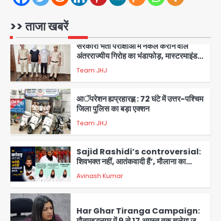
भंडाफोड़
Team JHJ
2
>> ताजा खबरें
सरकारी भर्ती परीक्षाओं में नकल कराने वाले
अंतरराज्यीय गिरोह का भंडाफोड़, मास्टरमाइंड
समेत 7 गिरफ्तार
Team JHJ
3
आॅपरेशन ह्यप्रहारह्ण : 72 घंटे में उत्तर-पश्चिम
जिला पुलिस का बड़ा एक्शन
Team JHJ
4
Sajid Rashidi’s controversial:
शिवभक्त नहीं, आतंकवादी हैं’, मौलाना का
कांवड़ियों पर विवादित बयान, BJP विधायक ने
Avinash Kumar
कराई FIR, NSA की मांग
5
Har Ghar Tiranga Campaign:
गौतमबुद्धनगर में 9 से 17 अगस्त तक चलेगा जन-