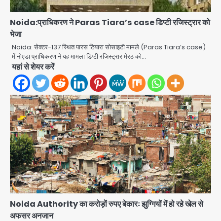
भंडाफोड़
Team JHJ
2
Noida:प्राधिकरण ने Paras Tiara’s case डिप्टी रजिस्ट्रार को
भेजा
सरकारी भर्ती परीक्षाओं में नकल कराने वाले
Noida: सेक्टर-137 स्थित पारस टियारा सोसाइटी मामले (Paras Tiara’s case)
अंतरराज्यीय गिरोह का भंडाफोड़, मास्टरमाइंड
में नोएडा प्राधिकरण ने यह मामला डिप्टी रजिस्ट्रार मेरठ को…
समेत 7 गिरफ्तार
यहां से शेयर करें
Team JHJ
3
आॅपरेशन ह्यप्रहारह्ण : 72 घंटे में उत्तर-पश्चिम
जिला पुलिस का बड़ा एक्शन
Team JHJ
4
Sajid Rashidi’s controversial:
शिवभक्त नहीं, आतंकवादी हैं’, मौलाना का
कांवड़ियों पर विवादित बयान, BJP विधायक ने
Avinash Kumar
कराई FIR, NSA की मांग
5
Noida Authority का करोड़ों रुपए बेकारः झुग्गियों में हो रहे खेल से
Har Ghar Tiranga Campaign:
अफसर अनजान
गौतमबुद्धनगर में 9 से 17 अगस्त तक चलेगा जन-