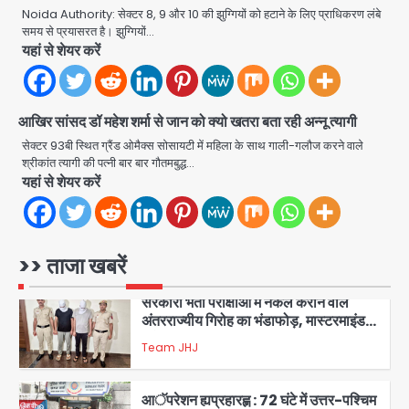
जागरूकता महाअभियान, डीएम ने की समीक्षा
Noida Authority: सेक्टर 8, 9 और 10 की झुग्गियों को हटाने के लिए प्राधिकरण लंबे
Avinash Kumar
बैठक
समय से प्रयासरत है। झुग्गियों…
यहां से शेयर करें
1
एंटी-बर्गलरी सेल की बड़ी कामयाबी, चोरी के
माल की खरीद-फरोख्त करने वाले गिरोह का
आखिर सांसद डॉ महेश शर्मा से जान को क्यो खतरा बता रही अन्नू त्यागी
भंडाफोड़
Team JHJ
2
सेक्टर 93बी स्थित ग्रैंड ओमैक्स सोसायटी में महिला के साथ गाली-गलौज करने वाले
श्रीकांत त्यागी की पत्नी बार बार गौतमबुद्ध…
यहां से शेयर करें
सरकारी भर्ती परीक्षाओं में नकल कराने वाले
अंतरराज्यीय गिरोह का भंडाफोड़, मास्टरमाइंड
समेत 7 गिरफ्तार
Team JHJ
3
>> ताजा खबरें
आॅपरेशन ह्यप्रहारह्ण : 72 घंटे में उत्तर-पश्चिम
जिला पुलिस का बड़ा एक्शन
Team JHJ
4
Sajid Rashidi’s controversial:
शिवभक्त नहीं, आतंकवादी हैं’, मौलाना का