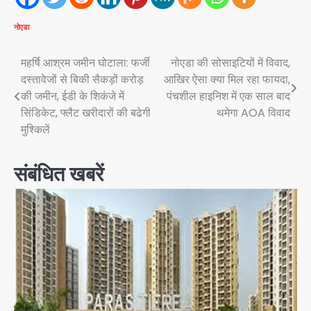
नोएडा
Post
महर्षि आश्रम जमीन घोटाला: फर्जी
नोएडा की सोसाइटियों में विवाद,
दस्तावेजों से बिकी सैकड़ों करोड़
आखिर ऐसा क्या मिल रहा फायदा,
navigation
की जमीन, ईडी के शिकंजे में
पंचशील हाइनिश में एक साल बाद
सिंडिकेट, फ्लैट खरीदारों की बढेगी
थमेगा AOA विवाद
मुश्किलें
संबंधित खबरें
एंटी-बर्गलरी सेल की बड़ी कामयाबी, चोरी के
माल की खरीद-फरोख्त करने वाले गिरोह का