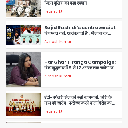
कांवड़ियों पर विवादित बयान, BJP विधायक ने
Avinash Kumar
कराई FIR, NSA की मांग
5
Har Ghar Tiranga Campaign:
गौतमबुद्धनगर में 9 से 17 अगस्त तक चलेगा जन-
जागरूकता महाअभियान, डीएम ने की समीक्षा
Avinash Kumar
बैठक
1
एंटी-बर्गलरी सेल की बड़ी कामयाबी, चोरी के
माल की खरीद-फरोख्त करने वाले गिरोह का
भंडाफोड़
Team JHJ
2
सरकारी भर्ती परीक्षाओं में नकल कराने वाले
अंतरराज्यीय गिरोह का भंडाफोड़, मास्टरमाइंड
समेत 7 गिरफ्तार
Team JHJ
3
आॅपरेशन ह्यप्रहारह्ण : 72 घंटे में उत्तर-पश्चिम
जिला पुलिस का बड़ा एक्शन