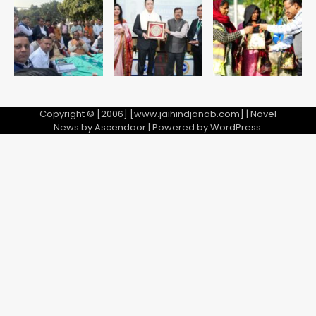
Copyright © [2006] [www.jaihindjanab.com] | Novel
News by
Ascendoor
| Powered by
WordPress
.