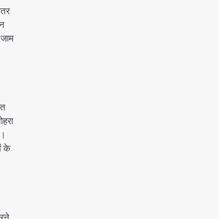
ीतर
ान
 जाम
ित
ोहरा
ई।
ं के
रने