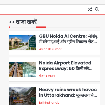
परेशानी
Road accidents wreak
havoc in Uttar Pradesh:
अतीक अहमद के बेटे अबान की मौत,
>> ताजा खबरें
Avinash Kumar
1
हमीरपुर में बस-टैंकर भिड़ंत में तीन की
जान गई
GBU Noida AI Centre: जीबीयू
में बनेगा एआई और ग्रीन स्किल्स सेंटर,
यूपी के 15 हजार युवाओं को मिलेगा फ्री
Avinash Kumar
2
ट्रेनिंग
Noida Airport Elevated
Expressway: 50 किमी लंबे
एलिवेटेड एक्सप्रेसवे से दिल्ली-
मोहम्मद इमरान
3
हरियाणा से सीधे जुड़ेगा नोएडा एयरपोर्ट,
4000 करोड़ रुपये की लागत से बनेगा
Heavy rains wreak havoc
6-लेन एक्सप्रेसवे
in Uttarakhand: भूस्खलन से
यमुनोत्री, केदारनाथ और सिमली-
jai hind janab
4