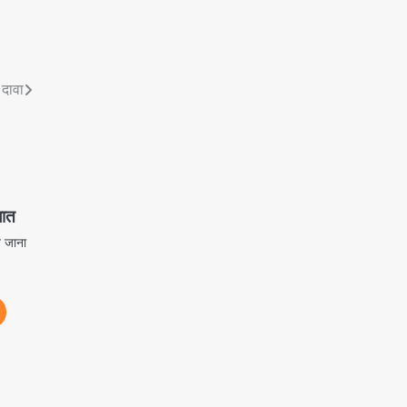
 दावा
लात
त जाना