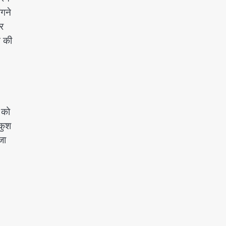
ंगने
र
े की
ं को
कुश
जा