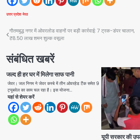
उत्तर प्रदेश
मेरठ
Post
गौतमबुद्ध नगर में ओवरलोड वाहनों पर बड़ी कार्रवाई: 7 ट्रक-डंपर चालान,
₹8.50 लाख शमन शुल्क वसूला
navigation
संबंधित खबरें
जल्द ही हर घर में मिलेगा साफ पानी
जेवर। जल निगम ने जेवर कस्बे में तीन ओवरहेड टैंक समेत 9
ट्यूबवेल का काम चल रहा है। इस योजना…
यहां से शेयर करें
यूपी सरकार की उपलब