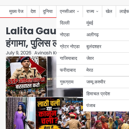
मुख्य पेज
देश
दुनिया
एनसीआर
राज्य
खेल
लाईफ
दिल्ली
मुंबई
Lalita Gautam Murder Case: इं
नोएडा
उत्तर प्रदेश
अलीगढ़
हंगामा, पुलिस लाठीचार्ज के बाद सिय
ग्रेटर नोएडा
बुलंदशहर
बिहार
July 9, 2026
Avinash Kumar
गाजियाबाद
जेवर
पंजाब
फरीदाबाद
मेरठ
हरियाणा
गुरूग्राम
जम्मू कश्मीर
हिमाचल प्रदेश
पंजाब