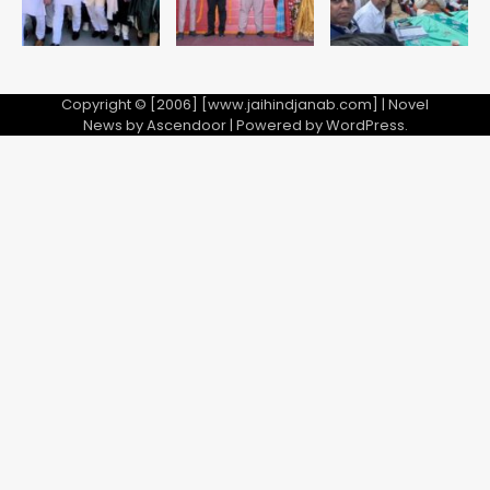
Copyright © [2006] [www.jaihindjanab.com] | Novel
News by
Ascendoor
| Powered by
WordPress
.