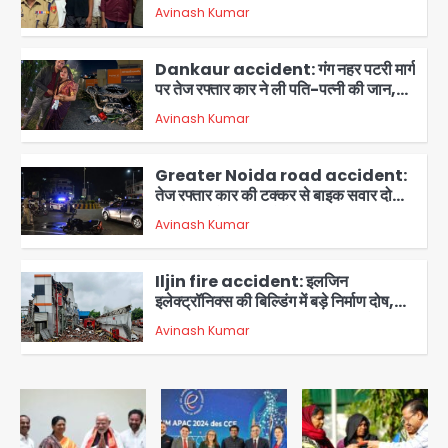
मोबाइल स्नैचर गैंग का मास्टरमाइंड, जीरा-बॉल
Avinash Kumar
बेचने वालों को बेचता था चोरी के फोन; 8
2
गिरफ्तार, 98 मोबाइल और 450 पार्ट्स बरामद
Dankaur accident: गंग नहर पटरी मार्ग
पर तेज रफ्तार कार ने ली पति-पत्नी की जान,
गांव में मातम
Avinash Kumar
3
Greater Noida road accident:
तेज रफ्तार कार की टक्कर से बाइक सवार दो
युवकों की मौत, परिवारों में मातम
Avinash Kumar
4
Iljin fire accident: इलजिन
इलेक्ट्रॉनिक्स की बिल्डिंग में बड़े निर्माण दोष,
कंक्रीट बीम तिरछा; पीडब्ल्यूडी ऑडिट में
Avinash Kumar
चौंकाने वाला खुलासा
5
Minor daughter abuse case in
Noida: 7 साल की मासूम बेटी के साथ
अश्लील हरकत करने वाले पिता को मां ने रंगेहाथ
Avinash Kumar
पकड़ा, पुलिस ने किया गिरफ्तार
1