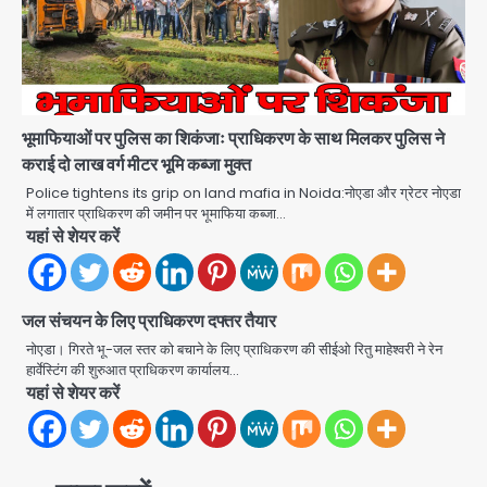
कैबिनेट सेक्रेटरी ने बच्चों संग चलाया सफाई
अभियान, 160 किलो कूड़ा हटाया
Avinash Kumar
2
Noida District Hospital: नोएडा
जिला अस्पताल में फॉल सीलिंग गिरी, गायनो
भूमाफियाओं पर पुलिस का शिकंजाः प्राधिकरण के साथ मिलकर पुलिस ने
OT गैलरी में बड़ा हादसा टला; मरीजों की सुरक्षा
Avinash Kumar
पर उठे सवाल
3
कराई दो लाख वर्ग मीटर भूमि कब्जा मुक्त
Police tightens its grip on land mafia in Noida:नोएडा और ग्रेटर नोएडा
Congress Mission 2027:
में लगातार प्राधिकरण की जमीन पर भूमाफिया कब्जा…
गाजियाबाद कांग्रेस के सह-पर्यवेक्षक बने
यहां से शेयर करें
सतेन्द्र शर्मा, गौतमबुद्धनगर नेताओं ने जताया
Avinash Kumar
आभार
4
जल संचयन के लिए प्राधिकरण दफ्तर तैयार
Noida Bal Bharati School
Notice: सेक्टर-21 के बाल भारती स्कूल में
नोएडा। गिरते भू-जल स्तर को बचाने के लिए प्राधिकरण की सीईओ रितु माहेश्वरी ने रेन
बिना खिड़की-वेंटिलेशन बेसमेंट में चल रही थी
हार्वेस्टिंग की शुरुआत प्राधिकरण कार्यालय…
Avinash Kumar
8वीं की क्लास, NCPCR की शिकायत पर
5
यहां से शेयर करें
भेजा नोटिस
Assam Floods: सलमान खान का
‘आशियाना’ अभियान – 500 बाढ़रोधी घर,
220 तैयार; जुबीन गर्ग की विरासत और बॉलीवुड