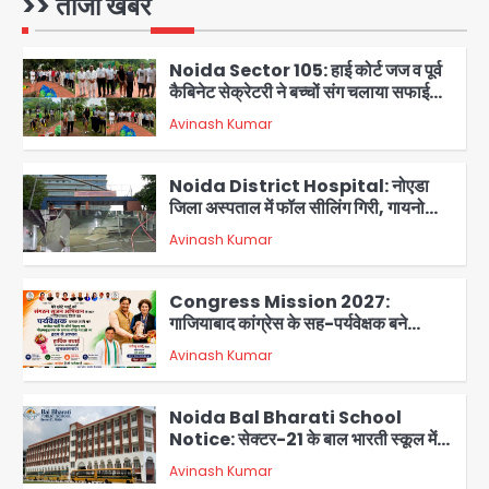
>> ताजा खबरें
Avinash Kumar
सितारों का जमीनी सहयोग
1
Noida Sector 105: हाई कोर्ट जज व पूर्व
कैबिनेट सेक्रेटरी ने बच्चों संग चलाया सफाई
अभियान, 160 किलो कूड़ा हटाया
Avinash Kumar
2
Noida District Hospital: नोएडा
जिला अस्पताल में फॉल सीलिंग गिरी, गायनो
OT गैलरी में बड़ा हादसा टला; मरीजों की सुरक्षा
Avinash Kumar
पर उठे सवाल
3
Congress Mission 2027:
गाजियाबाद कांग्रेस के सह-पर्यवेक्षक बने
सतेन्द्र शर्मा, गौतमबुद्धनगर नेताओं ने जताया
Avinash Kumar
आभार
4
Noida Bal Bharati School
Notice: सेक्टर-21 के बाल भारती स्कूल में
बिना खिड़की-वेंटिलेशन बेसमेंट में चल रही थी
Avinash Kumar
8वीं की क्लास, NCPCR की शिकायत पर
5