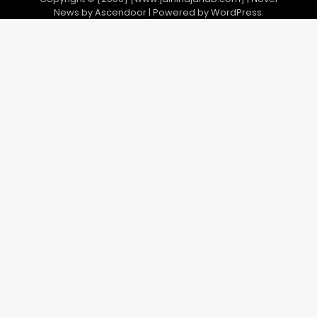
News by
Ascendoor
| Powered by
WordPress
.