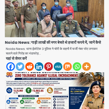
स्वतंत्रता दिवस पर फूलप्रूफ सुरक्षा को लेकर
Noida News: गाड़ी लाखों की मगर बेचते थे हजारों रूपये में, जानें कैसे
दिल्ली पुलिस मुख्यालय में मंथन
Noida News: थाना ईकोटेक 3 पुलिस ने चोरी के वाहनों में फर्जी नंबर प्लेट लगाकर
चलाने वाले गिरोह का भंडाफोड़…
Team JHJ
2
यहां से शेयर करें
Petrol bomb attack on Shakib
Al Hasan’s house: शेख हसीना की
वर्चुअल प्रेस कॉन्फ्रेंस में जुड़ने पर भड़का
Avinash Kumar
गुस्सा, शाकिब अल हसन के मगुरा स्थित घर पर
3
पेट्रोल बम से हमला
Rasra Assembly seat: बसपा के
इकलौते विधायक उमाशंकर सिंह का निधन, दो
साल से कैंसर से जूझ रहे थे
Avinash Kumar
4