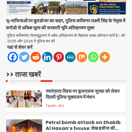
डीएम अस्मिता लाल ने गोद में उठाकर दिया
अपनत्व का सहारा
भू-माफियाओं पर बुलडोजर का कहर, पुलिस कमिश्नर लक्ष्मी सिंह के नेतृत्व में
Team JHJ
करोडो से अधिक मूल्य की सरकारी भूमि अतिक्रमण मुक्त
5
पुलिस कमिश्नरेट गौतमबुद्धनगर में अवैध अतिक्रमण के खिलाफ सख्त अभियान जारी है। वर्ष
2025 और 2026 में पुलिस बल की…
आॅपरेशन विस्टा 1.0: वीजा शर्तों का उल्लंघन
यहां से शेयर करें
करने वाले 11 बांग्लादेशी नागरिक सेंट्रल जिला
पुलिस के हत्थे चढ़े
Team JHJ
1
>> ताजा खबरें
स्वतंत्रता दिवस पर फूलप्रूफ सुरक्षा को लेकर
दिल्ली पुलिस मुख्यालय में मंथन
Team JHJ
2
Petrol bomb attack on Shakib
Al Hasan’s house: शेख हसीना की
वर्चुअल प्रेस कॉन्फ्रेंस में जुड़ने पर भड़का
Avinash Kumar
गुस्सा, शाकिब अल हसन के मगुरा स्थित घर पर
3
पेट्रोल बम से हमला