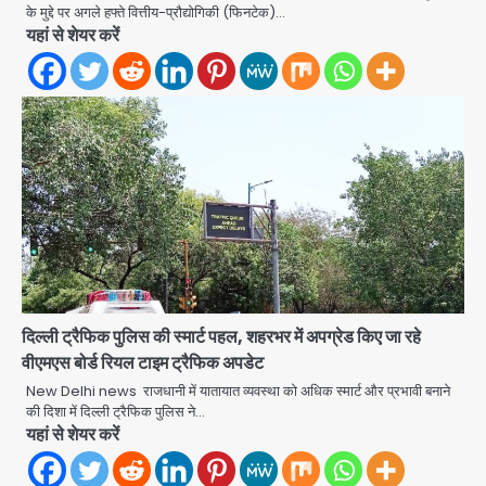
के मुद्दे पर अगले हफ्ते वित्तीय-प्रौद्योगिकी (फिनटेक)…
Taylor Swift: ट्रंप कैंपेन-व्हाइट हाउस
यहां से शेयर करें
पोस्ट से हटाए गए गाने, जानें पूरा विवाद
Avinash Kumar
2
Noida Crime News: नोएडा सेक्टर-51
में 15 वर्षीय घरेलू सहायिका का शव पंखे से लटका
मिला
Avinash Kumar
3
Noida Crime news: रेप पीड़िता
किशोरी का जिला अस्पताल में हुआ गर्भपात, उधर
सेक्टर-49 में महिला को मिली ब्लास्ट की धमकी
Avinash Kumar
4
दिल्ली ट्रैफिक पुलिस की स्मार्ट पहल, शहरभर में अपग्रेड किए जा रहे
वीएमएस बोर्ड रियल टाइम ट्रैफिक अपडेट
Ranchi JPSC-JSSC Protest: 16वें
दिन भी आंदोलन जारी, CBI जांच और 14th
New Delhi news राजधानी में यातायात व्यवस्था को अधिक स्मार्ट और प्रभावी बनाने
Exam रद्द करने की मांग
की दिशा में दिल्ली ट्रैफिक पुलिस ने…
Avinash Kumar
5
यहां से शेयर करें
Greater Noida Gas