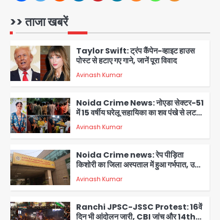
Connection Fraud: बुजुर्ग से वीडियो
कॉल पर 9.77 लाख की साइबर फ्रॉड
>> ताजा खबरें
Avinash Kumar
1
Taylor Swift: ट्रंप कैंपेन-व्हाइट हाउस
पोस्ट से हटाए गए गाने, जानें पूरा विवाद
Avinash Kumar
2
Noida Crime News: नोएडा सेक्टर-51
में 15 वर्षीय घरेलू सहायिका का शव पंखे से लटका
मिला
Avinash Kumar
3
Noida Crime news: रेप पीड़िता
किशोरी का जिला अस्पताल में हुआ गर्भपात, उधर
सेक्टर-49 में महिला को मिली ब्लास्ट की धमकी
Avinash Kumar
4
Ranchi JPSC-JSSC Protest: 16वें
दिन भी आंदोलन जारी, CBI जांच और 14th