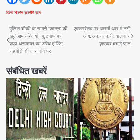
दिल्ली
बिजनेस
राजनीति
राज्य
Post
पुलिस चौकी के सामने ‘कानून’ की
एक्सप्रेसवे पर चलती थार में लगी
खुलेआम धज्जियाँ, फुटपाथ पर
आग, अफरातफरी; चालक ने
navigation
जड़ा अस्पताल का अवैध होर्डिंग,
कूदकर बचाई जान
राहगीरों की जान दाँव पर
संबंधित खबरें