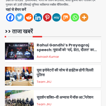
Semi-finals : इस्लामाबाद: भारत के शिवेन अग्रवाल, आद्या बुधिया और गौशिका एम
Noida Sector-49: सेक्टर-49 में 18
गुरुवार को 31वीं एशियाई जूनियर व्यक्तिगत स्क्वैश चैंपियनशिप…
साल की मेड ने की खुदकुशी, शरीर पर नहीं मिली
यहां से शेयर करें
कोई बाहरी
Avinash Kumar
1
Rahul Gandhi’s Prayagraj
>> ताजा खबरें
speech: युवाओं को ‘दर्द, डेटा, दौलत’ का
संदेश, बीजेपी का वार
Avinash Kumar
2
युवा इनोवेटरों की सोच से हाईटेक होगी दिल्ली
पुलिस
Team JHJ
3
सुदर्शन शक्ति-वी अभ्यास में मॉक आॅपरेशन
Team JHJ
4
एयरपोर्ट का फर्जी कर्मचारी बनकर 3 लाख