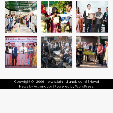
4
एयरपोर्ट का फर्जी कर्मचारी बनकर 3 लाख
उड़ाए, अब पहुंचा सलाखों के पीछे
Team JHJ
5
Copyright © [2006] [www.jaihindjanab.com] | Novel
News by
Ascendoor
| Powered by
WordPress
.