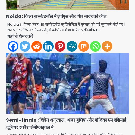
Rahul Gandhi’s Prayagraj
speech: युवाओं को ‘दर्द, डेटा, दौलत’ का
Noida: जिला बास्केटबॉल में एपीएस और शिव नादर की जीत
संदेश, बीजेपी का वार
Avinash Kumar
Noida। जिला अंडर-19 बास्केटबॉल प्रतियोगिता में गुरुवार को कई मुकाबले खेले गए।
2
सेक्टर-75 स्थित ग्लोबल स्पोर्ट्स कांप्लेक्स में आयोजित प्रतियोगिता…
यहां से शेयर करें
युवा इनोवेटरों की सोच से हाईटेक होगी दिल्ली
पुलिस
Team JHJ
3
सुदर्शन शक्ति-वी अभ्यास में मॉक आॅपरेशन
Team JHJ
4
एयरपोर्ट का फर्जी कर्मचारी बनकर 3 लाख
उड़ाए, अब पहुंचा सलाखों के पीछे
Semi-finals : शिवेन अग्रवाल, आद्या बुधिया और गौशिका एम एशियाई
Team JHJ
5
जूनियर स्क्वैश सेमीफाइनल में