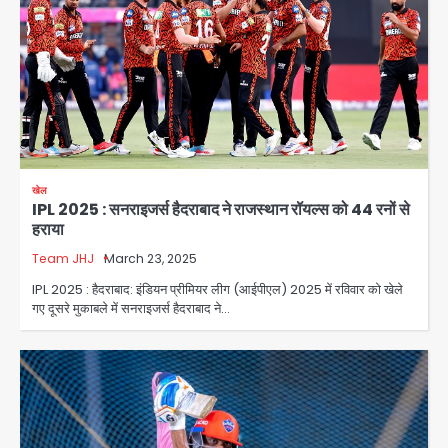
खेल
IPL 2025 : सनराइजर्स हैदराबाद ने राजस्थान रॉयल्स को 44 रनों से
हराया
Noida Authority: जांच के घेरे में प्लानिंग
विभाग, GM मीना भार्गव पर उठ रहे सवाल,
Team JHJ
March 23, 2025
कार्रवाई में देरी पर भी चर्चा तेज
IPL 2025 : हैदराबाद: इंडियन प्रीमियर लीग (आईपीएल) 2025 में रविवार को खेले
jai hind janab
2
गए दूसरे मुकाबले में सनराइजर्स हैदराबाद ने…
Noida News: गांजा तस्कर महिला से
सांठगांठ के आरोप में सिपाही गिरफ्तार, सेवा से
बर्खास्त, कई पुलिसकर्मियों में डर
jai hind janab
3