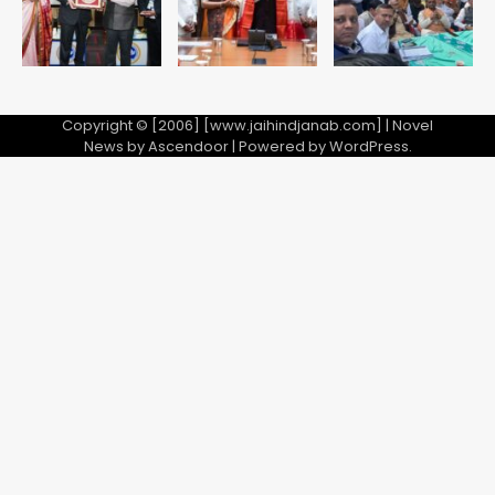
Copyright © [2006] [www.jaihindjanab.com] | Novel
News by
Ascendoor
| Powered by
WordPress
.