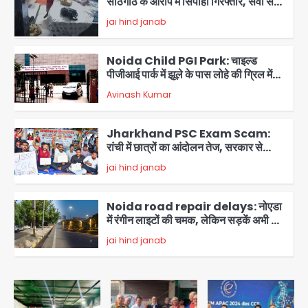
सांठगांठ के आरोप में सिपाही गिरफ्तार, सेवा से
बर्खास्त, कई पुलिसकर्मियों में डर
jai hind janab
3
Noida Child PGI Park: चाइल्ड
पीजीआई पार्क में झूले के पास लोहे की ग्रिल में
उतरा करंट, 7 साल के बच्चे की हालत गंभीर,
Avinash Kumar
बिजली विभाग पर लापरवाही का आरोप
4
Jharkhand PSC Exam Scam:
रांची में छात्रों का आंदोलन तेज, सरकार से
बातचीत को तैयार, रखीं दो बड़ी शर्तें
jai hind janab
5
Noida road repair delays: नोएडा
में रंगीन लाइटों की चमक, लेकिन सड़कें अभी भी
उखड़ी: प्राधिकरण के सौंदर्यीकरण बनाम आम
jai hind janab
आदमी की परेशानी
1
Noida Authority: जांच के घेरे में प्लानिंग
विभाग, GM मीना भार्गव पर उठ रहे सवाल,
कार्रवाई में देरी पर भी चर्चा तेज