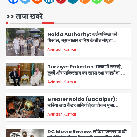
Felix Hospital Noida: फेलिक्स
हॉस्पिटल और नोएडा लोक मंच की पहल, अब
सिर्फ 30 रुपये में मिलेगी 24 घंटे ऑनलाइन
>> ताजा खबरें
Avinash Kumar
1
डॉक्टर परामर्श सुविधा
Noida Authority: कर्तव्यनिष्ठा की
मिसाल, मूसलाधार बारिश के बीच नोएडा
प्राधिकरण ने संभाला मोर्चा, सेक्टर 105
Avinash Kumar
आरडब्ल्यूए ने जताया आभार
2
Türkiye-Pakistan: मक्का में सऊदी,
तुर्की और पाकिस्तान का साझा रक्षा समझौता,
जानें इसके मायने
Avinash Kumar
3
Greater Noida (Badalpur):
सरिया लदा कैंटर अनियंत्रित होकर घुसा
किराना दुकान में , ड्राइवर की मौत
Avinash Kumar
4
DC Movie Review: लोकेश कनगराज की