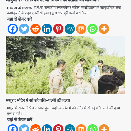
meerut news श.मं.पा. राजकीय स्नातकोत्तर महिला महाविद्यालय में सामुदायिक सेवा
Noida Authority: कर्तव्यनिष्ठा की
कार्यक्रमों के तहत एनसीसी इकाई द्वारा 22 यूपी गर्ल्स बटालियन…
मिसाल, मूसलाधार बारिश के बीच नोएडा
यहां से शेयर करें
प्राधिकरण ने संभाला मोर्चा, सेक्टर 105
Avinash Kumar
आरडब्ल्यूए ने जताया आभार
2
Türkiye-Pakistan: मक्का में सऊदी,
तुर्की और पाकिस्तान का साझा रक्षा समझौता,
जानें इसके मायने
Avinash Kumar
3
Greater Noida (Badalpur):
सरिया लदा कैंटर अनियंत्रित होकर घुसा
किराना दुकान में , ड्राइवर की मौत
Avinash Kumar
4
मथुराः मंदिर में सो रहे पति-पत्नी की हत्या
DC Movie Review: लोकेश कनगराज की
एक्टिंग डेब्यू फिल्म विजुअली स्ट्राइकिंग लेकिन
मथुरा में सनसनीखेज वारदात हुई। यहां एक खेत में बने मंदिर में सो रहे पति-पत्नी की हत्या
स्क्रीनप्ले में कमजोर, लेकिन कहानी अधूरी रह
कर दी गई।…
Avinash Kumar
5
गई, 3 स्टार रेटिंग
यहां से शेयर करें